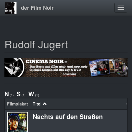
der Film Noir
Navig
aktivi
Rudolf Jugert
Direkt
zum
Inhalt
N
S
W
(1)
|
(1)
|
(1)
Filmplakat
Titel
Org
Nachts auf den Straßen
Na