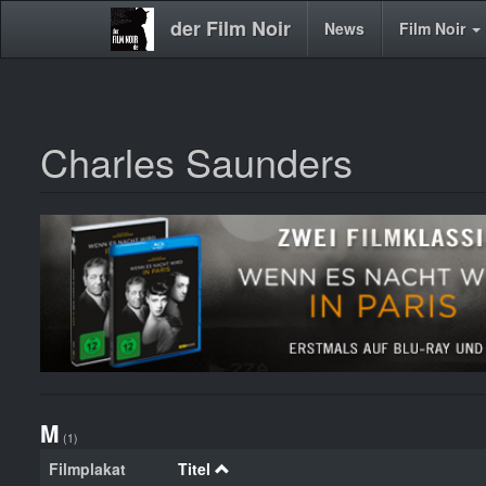
der Film Noir
Main
News
Film Noir
navigation
Charles Saunders
Direkt
zum
Inhalt
M
(1)
Filmplakat
Titel