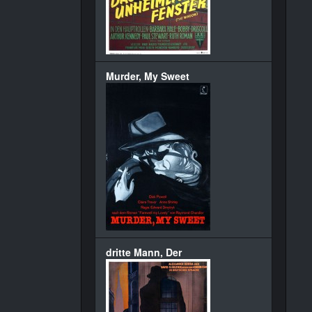
Murder, My Sweet
dritte Mann, Der