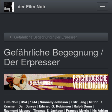
der Film Noir
Navig
aktivi
Direkt
Gefährliche Begegnung / Der Erpresser
zum
Inhalt
Gefährliche Begegnung /
Der Erpresser
Film Noir
|
USA
|
1944
|
Nunnally Johnson
|
Fritz Lang
|
Milton R.
Krasner
|
Dan Duryea
|
Edward G. Robinson
|
Ralph Dunn
|
Raymond Massey
|
Thomas E. Jackson
|
Frances Morris
|
Iris Adrian