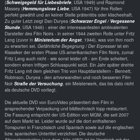
(
Schweigegeld für Liebesbriefe
, USA 1949) und Raymond
Massey (
Hemmungslose Liebe
, USA 1947) für ihre Rollen
perfekt gewählt und an keiner Stelle prätentiös oder klischeehaft.
Zu guter Letzt zeigt Dan Duryea (
Schwarzer Engel / Vergessene
Stunde
, USA 1946) - einer der interessantesten ambivalenten
Darsteller des Film Noirs - in seiner 1944 zweiten Rolle unter Fritz
Lang (zuvor in
Ministerium der Angst
, 1944), was von ihm noch
zu erwarten sei.
Gefährliche Begegnung / Der Erpresser
ist ein
Klassiker der ersten Phase US-amerikanischen Film Noirs, zumal
Fritz Lang auch nicht - wie sonst leider oft - am Ende scheitert,
sondern einen triftigen Schlusspunkt setzt. Ein Jahr später drehte
Fritz Lang mit dem gleichen Trio von Hauptdarstellern - Bennett,
Robinson, Duryea - den artverwandten und noch besseren Film
Noir
Straße der Versuchung
, ein Meisterwerk, das bis dato nicht
als deutsche DVD vorliegt.
Die aktuelle DVD von EuroVideo präsentiert den Film in
ansprechender Verpackung und bildtechnisch topp restauriert.
Die Fassung entspricht der US-Edition von MGM, die seit 2007
auf dem Markt ist. Leider wurde auf die dort enthaltenen
Tonspuren in Französisch und Spanisch sowie auf die englischen
bzw. spanischen Untertitel verzichtet. Die deutsche
Altsynchronisation (aus dem Jahr 1950) ist im Vergleich mit der