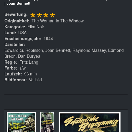
|
Joan Bennett
****
Bewertung
Originaltitel
The Woman In The Window
Kategorie
Film Noir
Land
USA
Erscheinungsjahr
1944
Darsteller
Edward G. Robinson, Joan Bennett, Raymond Massey, Edmond
Breon, Dan Duryea
Regie
Fritz Lang
Farbe
s/w
Laufzeit
96 min
Bildformat
Vollbild