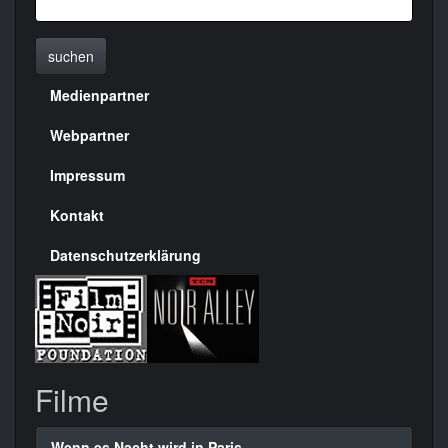
suchen
Medienpartner
Menülinks
rechte
Webpartner
Seite
Impressum
Kontakt
Datenschutzerklärung
Filme
Wenn es Nacht wird in Paris