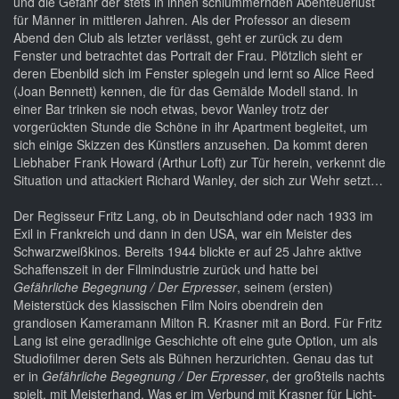
und die Gefahr der stets in ihnen schlummernden Abenteuerlust
für Männer in mittleren Jahren. Als der Professor an diesem
Abend den Club als letzter verlässt, geht er zurück zu dem
Fenster und betrachtet das Portrait der Frau. Plötzlich sieht er
deren Ebenbild sich im Fenster spiegeln und lernt so Alice Reed
(Joan Bennett) kennen, die für das Gemälde Modell stand. In
einer Bar trinken sie noch etwas, bevor Wanley trotz der
vorgerückten Stunde die Schöne in ihr Apartment begleitet, um
sich einige Skizzen des Künstlers anzusehen. Da kommt deren
Liebhaber Frank Howard (Arthur Loft) zur Tür herein, verkennt die
Situation und attackiert Richard Wanley, der sich zur Wehr setzt…
Der Regisseur Fritz Lang, ob in Deutschland oder nach 1933 im
Exil in Frankreich und dann in den USA, war ein Meister des
Schwarzweißkinos. Bereits 1944 blickte er auf 25 Jahre aktive
Schaffenszeit in der Filmindustrie zurück und hatte bei
Gefährliche Begegnung / Der Erpresser
, seinem (ersten)
Meisterstück des klassischen Film Noirs obendrein den
grandiosen Kameramann Milton R. Krasner mit an Bord. Für Fritz
Lang ist eine geradlinige Geschichte oft eine gute Option, um als
Studiofilmer deren Sets als Bühnen herzurichten. Genau das tut
er in
Gefährliche Begegnung / Der Erpresser
, der großteils nachts
spielt, mit Meisterhand. Was er im Verbund mit Krasner für Licht-