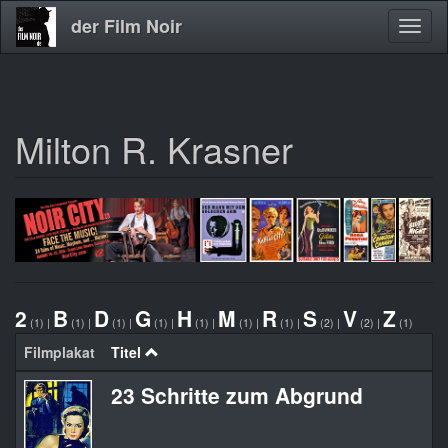
der Film Noir
Navig
aktivi
Milton R. Krasner
Direkt
zum
Inhalt
2
B
D
G
H
M
R
S
V
Z
(1)
|
(1)
|
(1)
|
(1)
|
(1)
|
(1)
|
(1)
|
(2)
|
(2)
|
(1)
Filmplakat
Titel
23 Schritte zum Abgrund