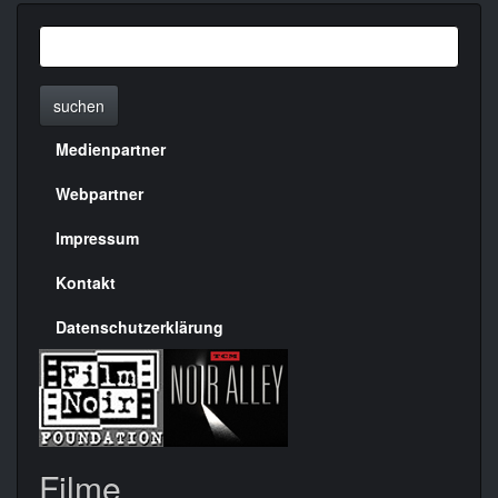
suchen
Medienpartner
Menülinks
rechte
Webpartner
Seite
Impressum
Kontakt
Datenschutzerklärung
Filme