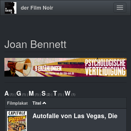
der Film Noir
Navig
aktivi
Joan Bennett
Direkt
zum
Inhalt
A
G
M
S
T
W
(1)
|
(1)
|
(1)
|
(2)
|
(1)
|
(1)
Filmplakat
Titel
Autofalle von Las Vegas, Die