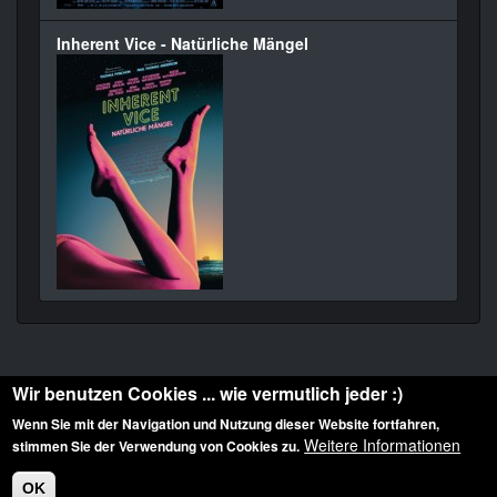
Inherent Vice - Natürliche Mängel
Wir benutzen Cookies ... wie vermutlich jeder :)
Wenn Sie mit der Navigation und Nutzung dieser Website fortfahren,
Weitere Informationen
stimmen Sie der Verwendung von Cookies zu.
Diese Website ist urheberrechtlich geschützt: © 2010-2026 der Film Noir de. Alle
Rechte vorbehalten.
OK