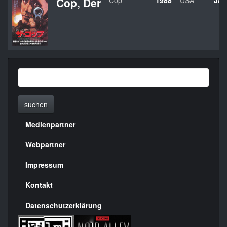
Cop, Der
Cop
1988
USA
Jam
suchen
Medienpartner
Menülinks
rechte
Webpartner
Seite
Impressum
Kontakt
Datenschutzerklärung