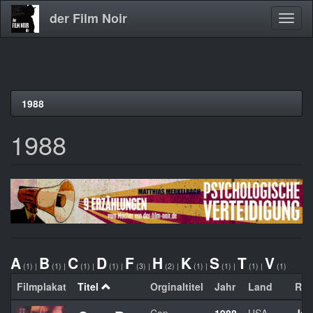
der Film Noir
Navig
aktivi
Direkt
1988
zum
Inhalt
1988
A
B
C
D
F
H
K
S
T
V
(1)
|
(1)
|
(1)
|
(1)
|
(3)
|
(2)
|
(1)
|
(1)
|
(1)
|
(1)
Filmplakat
Titel
Orginaltitel
Jahr
Land
Reg