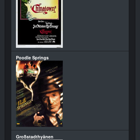
Poodle Springs
Großstadthyänen