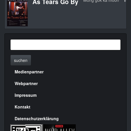
As Tears Go By
Wong gok ka moon
198
suchen
Medienpartner
Menülinks
rechte
Webpartner
Seite
Impressum
Kontakt
Datenschutzerklärung