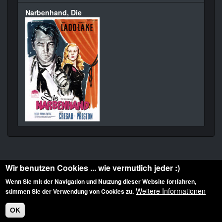
Narbenhand, Die
Wir benutzen Cookies ... wie vermutlich jeder :)
Wenn Sie mit der Navigation und Nutzung dieser Website fortfahren,
Weitere Informationen
stimmen Sie der Verwendung von Cookies zu.
Diese Website ist urheberrechtlich geschützt: © 2010-2026 der Film Noir de. Alle
Rechte vorbehalten.
OK