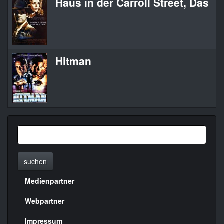
Haus in der Carroll Street, Das
Th
Hitman
C
suchen
Medienpartner
Menülinks
rechte
Webpartner
Seite
Impressum