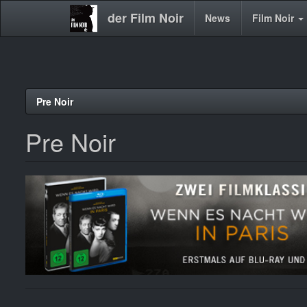
der Film Noir
Main
News
Film Noir
navigation
Direkt
Pre Noir
zum
Inhalt
Pre Noir