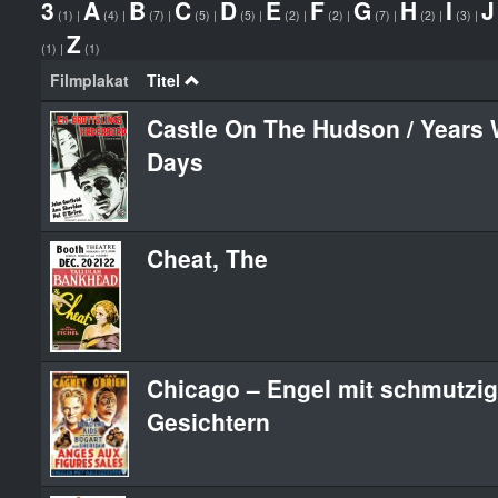
3
A
B
C
D
E
F
G
H
I
J
(1)
|
(4)
|
(7)
|
(5)
|
(5)
|
(2)
|
(2)
|
(7)
|
(2)
|
(3)
|
Z
(1)
|
(1)
Filmplakat
Titel
Castle On The Hudson / Years 
Days
Cheat, The
Chicago – Engel mit schmutzi
Gesichtern