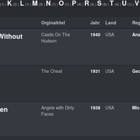
K
L
M
N
O
P
R
S
T
U
V
(1)
|
(2)
|
(1)
|
(5)
|
(1)
|
(1)
|
(4)
|
(3)
|
(9)
|
(4)
|
(1)
|
Orginaltitel
Jahr
Land
Reg
Without
Castle On The
1940
USA
Ana
Hudson
The Cheat
1931
USA
Geo
gen
Angels with Dirty
1938
USA
Mic
Faces