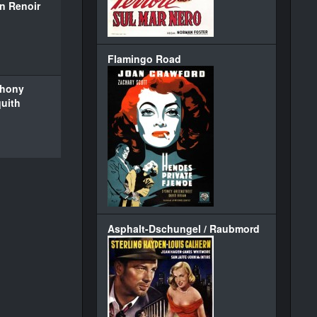
n Renoir
Flamingo Road
thony
uith
Asphalt-Dschungel / Raubmord