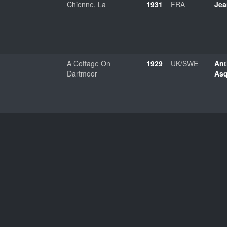
Chienne, La
1931
FRA
Jea
A Cottage On
1929
UK/SWE
An
Dartmoor
Asq