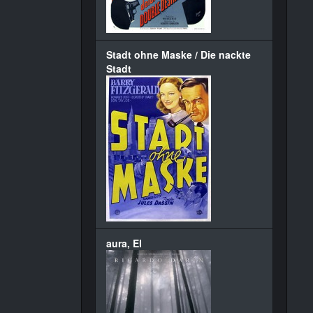
Stadt ohne Maske / Die nackte
Stadt
aura, El