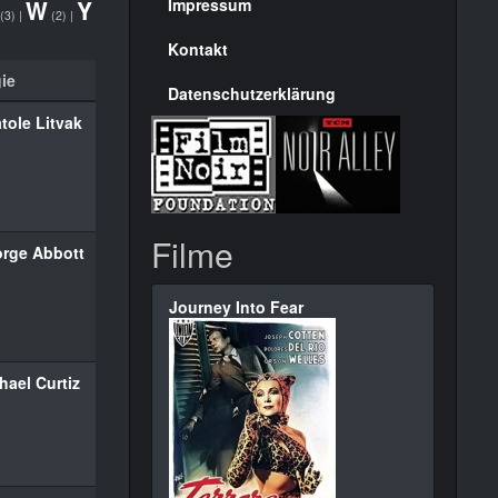
Seite
W
Y
Impressum
(3)
|
(2)
|
Kontakt
ie
Datenschutzerklärung
tole Litvak
Filme
rge Abbott
Journey Into Fear
hael Curtiz