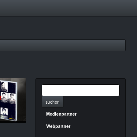
suchen
Medienpartner
Menülinks
rechte
Webpartner