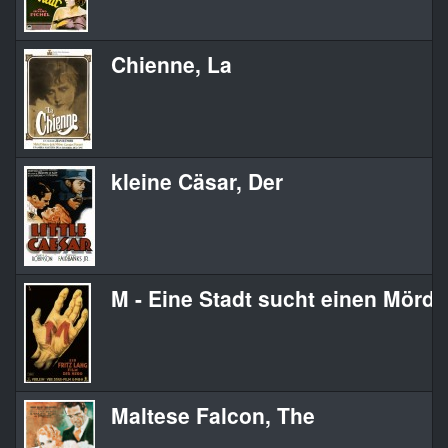
Chienne, La
kleine Cäsar, Der
M - Eine Stadt sucht einen Mörde
Maltese Falcon, The