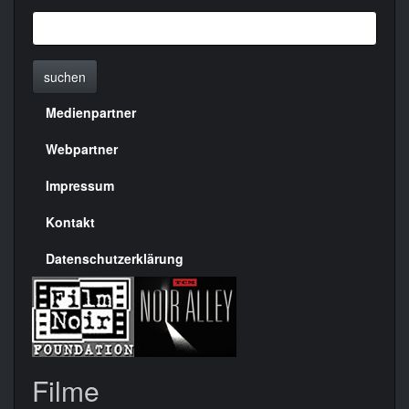
suchen
Medienpartner
Menülinks
rechte
Webpartner
Seite
Impressum
Kontakt
Datenschutzerklärung
Filme