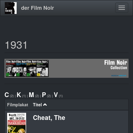
der Film Noir
Navig
aktivi
1931
Direkt
zum
Inhalt
C
K
M
P
V
(2)
|
(1)
|
(2)
|
(2)
|
(1)
Filmplakat
Titel
Cheat, The