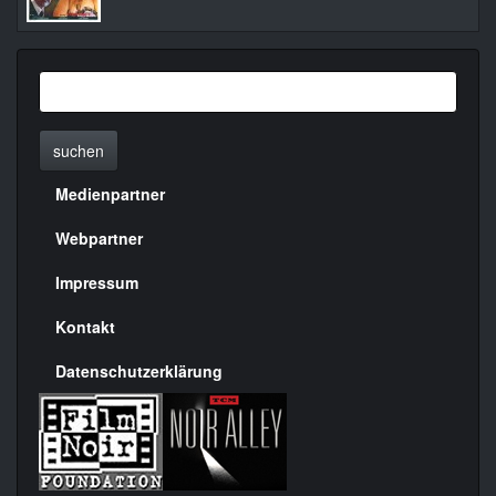
suchen
Medienpartner
Menülinks
rechte
Webpartner
Seite
Impressum
Kontakt
Datenschutzerklärung