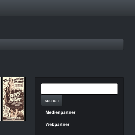
suchen
Medienpartner
Menülinks
rechte
Webpartner