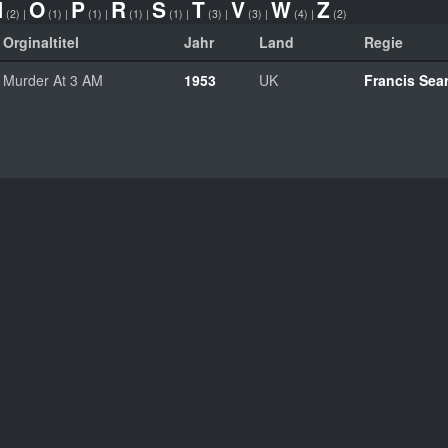
N
O
P
R
S
T
V
W
Z
(2)
|
(1)
|
(1)
|
(1)
|
(1)
|
(3)
|
(3)
|
(4)
|
(2)
Orginaltitel
Jahr
Land
Regie
Murder At 3 AM
1953
UK
Francis Sear