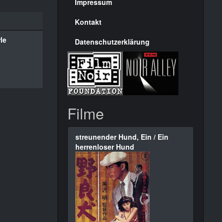
Seite
Impressum
Kontakt
le
Datenschutzerklärung
Filme
streunender Hund, Ein / Ein
herrenloser Hund