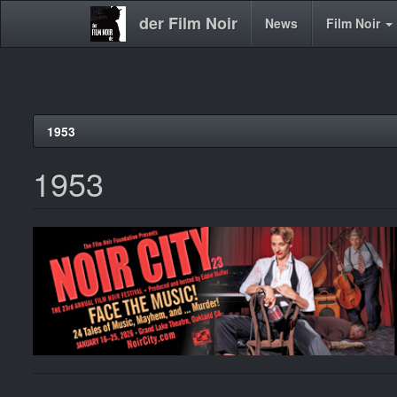
der Film Noir
Main
News
Film Noir
navigation
Direkt
1953
zum
Inhalt
1953