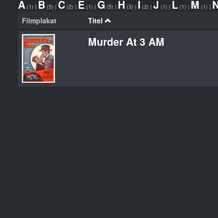
A
B
C
E
G
H
I
J
L
M
(1)
|
(5)
|
(2)
|
(1)
|
(5)
|
(3)
|
(2)
|
(1)
|
(1)
|
(1)
|
Filmplakat
Titel
Murder At 3 AM