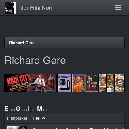
der Film Noir
Navig
aktivi
Direkt
Richard Gere
zum
Inhalt
Richard Gere
E
G
I
M
(1)
|
(2)
|
(1)
|
(1)
Filmplakat
Titel