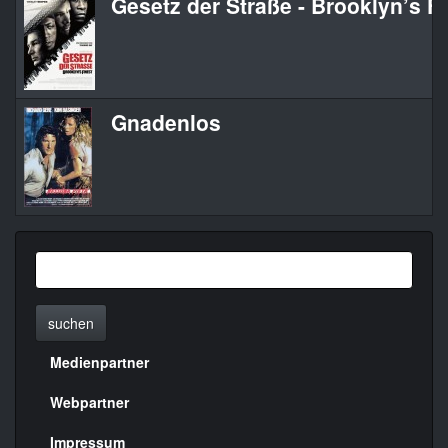
Gesetz der Straße - Brooklyn’s F
Gnadenlos
suchen
Medienpartner
Menülinks
rechte
Webpartner
Seite
Impressum