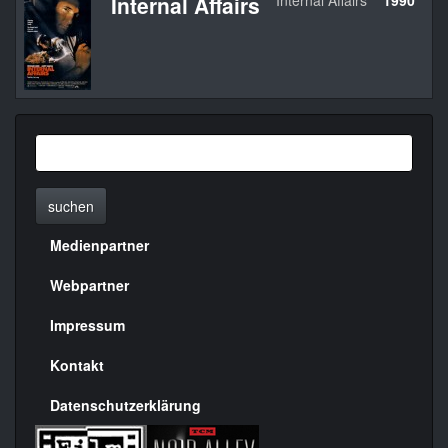
Internal Affairs
Internal Affairs
1990
U
suchen
Medienpartner
Menülinks
rechte
Webpartner
Seite
Impressum
Kontakt
Datenschutzerklärung