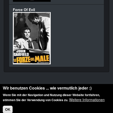
Force Of Evil
Wir benutzen Cookies ... wie vermutlich jeder :)
Wenn Sie mit der Navigation und Nutzung dieser Website fortfahren,
Weitere Informationen
stimmen Sie der Verwendung von Cookies zu.
Diese Website ist urheberrechtlich geschützt: © 2010-2026 der Film Noir de. Alle
Rechte vorbehalten.
OK