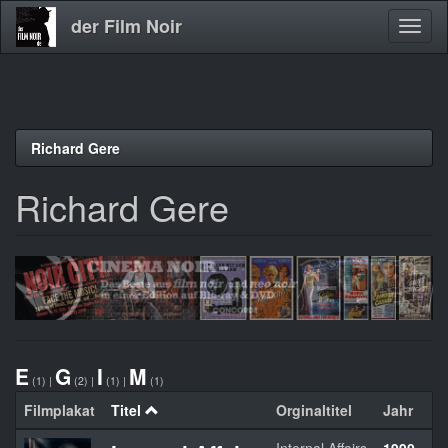
der Film Noir
Navig
aktivi
Direkt
Richard Gere
zum
Inhalt
Richard Gere
E
G
I
M
(1)
|
(2)
|
(1)
|
(1)
Filmplakat
Titel
Orginaltitel
Jahr
L