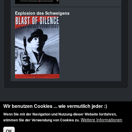
Explosion des Schweigens
Wir benutzen Cookies ... wie vermutlich jeder :)
Wenn Sie mit der Navigation und Nutzung dieser Website fortfahren,
Weitere Informationen
stimmen Sie der Verwendung von Cookies zu.
Diese Website ist urheberrechtlich geschützt: © 2010-2026 der Film Noir de. Alle
Rechte vorbehalten.
OK