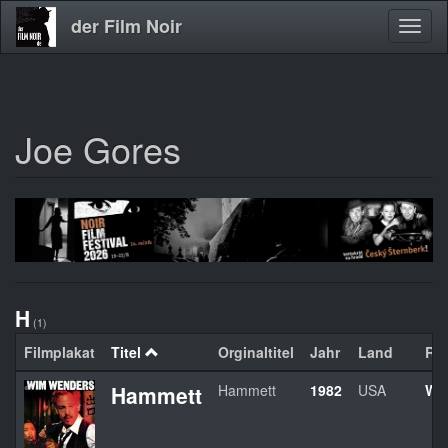
der Film Noir
Navig
aktivi
Joe Gores
Direkt
zum
Inhalt
H
(1)
Filmplakat
Titel
Orginaltitel
Jahr
Land
Re
Hammett
Hammett
1982
USA
Wi