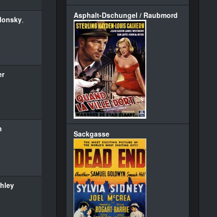
Asphalt-Dschungel / Raubmord
lonsky
,
er
n
Sackgasse
ghley