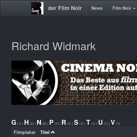
der Film Noir
Main
News
Film Noir
navigation
Richard Widmark
Direkt
zum
Inhalt
G
H
N
P
R
S
T
U
V
(1)
|
(2)
|
(2)
|
(1)
|
(1)
|
(1)
|
(1)
|
(1)
|
(1)
Filmplakat
Titel