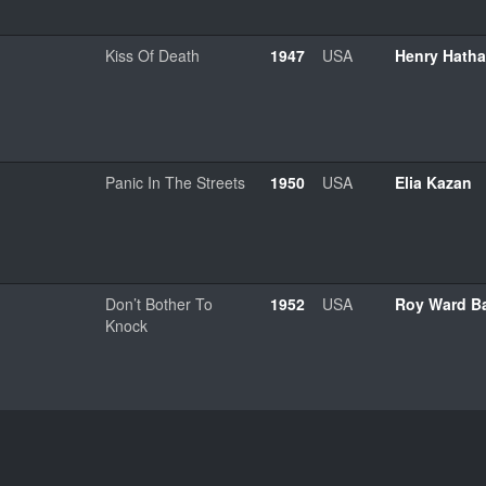
Kiss Of Death
1947
USA
Henry Hath
Panic In The Streets
1950
USA
Elia Kazan
Don’t Bother To
1952
USA
Roy Ward B
Knock