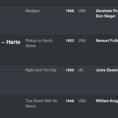
Madigan
1968
USA
Abraham Po
Don Siegel
r – Harte
Pickup on South
1953
USA
Samuel Full
Street
Night and The City
1950
UK
Jules Dassi
The Street With No
1948
USA
William Kei
Name