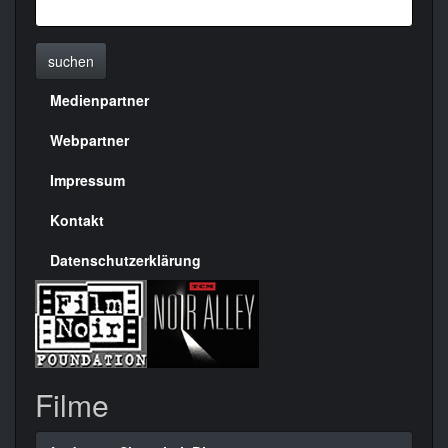
suchen
Medienpartner
Menülinks
rechte
Webpartner
Seite
Impressum
Kontakt
Datenschutzerklärung
Filme