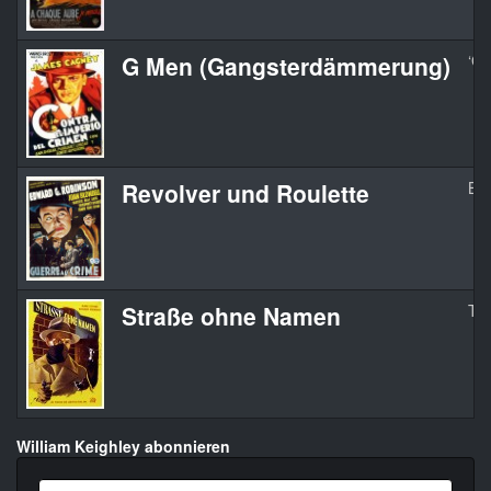
G Men (Gangsterdämmerung)
‘G’
Revolver und Roulette
Bul
Straße ohne Namen
Th
William Keighley abonnieren