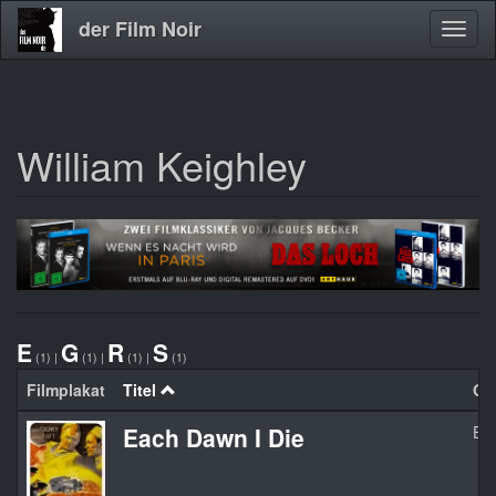
der Film Noir
Navig
aktivi
William Keighley
Direkt
zum
Inhalt
E
G
R
S
(1)
|
(1)
|
(1)
|
(1)
Filmplakat
Titel
Org
Each Dawn I Die
Eac