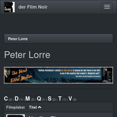
der Film Noir
Navig
aktivi
Direkt
Peter Lorre
zum
Inhalt
Peter Lorre
C
D
M
Q
S
T
V
(2)
|
(1)
|
(3)
|
(1)
|
(2)
|
(1)
|
(3)
Filmplakat
Titel