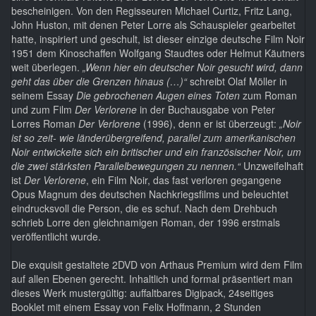
bescheinigen. Von den Regisseuren Michael Curtiz, Fritz Lang,
John Huston, mit denen Peter Lorre als Schauspieler gearbeitet
hatte, inspiriert und geschult, ist dieser einzige deutsche Film Noir
1951 dem Kinoschaffen Wolfgang Staudtes oder Helmut Käutners
weit überlegen.
„Wenn hier ein deutscher Noir gesucht wird, dann
geht das über die Grenzen hinaus (…)“
schreibt Olaf Möller in
seinem Essay
Die gebrochenen Augen eines Toten
zum Roman
und zum Film
Der Verlorene
in der Buchausgabe von Peter
Lorres Roman
Der Verlorene
(1996), denn er ist überzeugt:
„Noir
ist so zeit- wie länderübergreifend, parallel zum amerikanischen
Noir entwickelte sich ein britischer und ein französischer Noir, um
die zwei stärksten Parallelbewegungen zu nennen.“
Unzweifelhaft
ist
Der Verlorene
, ein Film Noir, das fast verloren gegangene
Opus Magnum des deutschen Nachkriegsfilms und beleuchtet
eindrucksvoll die Person, die es schuf. Nach dem Drehbuch
schrieb Lorre den gleichnamigen Roman, der 1996 erstmals
veröffentlicht wurde.
Die exquisit gestaltete 2DVD von Arthaus Premium wird dem Film
auf allen Ebenen gerecht. Inhaltlich und formal präsentiert man
dieses Werk mustergültig: auffaltbares Digipack, 24seitiges
Booklet mit einem Essay von Felix Hoffmann, 2 Stunden