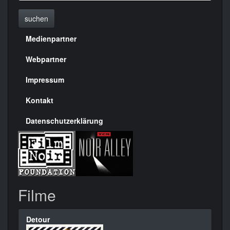
suchen
Medienpartner
Menülinks
rechte
Webpartner
Seite
Impressum
Kontakt
Datenschutzerklärung
Filme
Detour