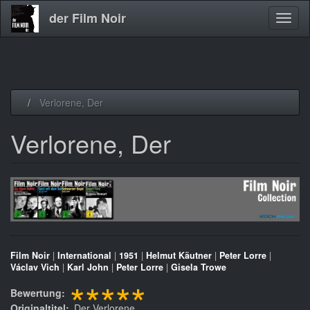
der Film Noir
Navig
aktivi
Direkt
Verlorene, Der
zum
Inhalt
Verlorene, Der
Film Noir
|
International
|
1951
|
Helmut Käutner
|
Peter Lorre
|
Václav Vich
|
Karl John
|
Peter Lorre
|
Gisela Trowe
*****
Bewertung
Originaltitel
Der Verlorene