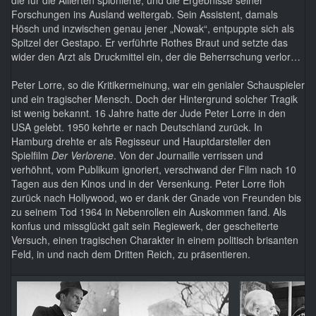
die für die Allierten spionierte, und die Ergebnisse seiner
Forschungen ins Ausland weitergab. Sein Assistent, damals
Hösch und inzwischen genau jener „Nowak“, entpuppte sich als
Spitzel der Gestapo. Er verführte Rothes Braut und setzte das
wider den Arzt als Druckmittel ein, der die Beherrschung verlor…
Peter Lorre, so die Kritikermeinung, war ein genialer Schauspieler
und ein tragischer Mensch. Doch der Hintergrund solcher Tragik
ist wenig bekannt. 16 Jahre hatte der Jude Peter Lorre in den
USA gelebt. 1950 kehrte er nach Deutschland zurück. In
Hamburg drehte er als Regisseur und Hauptdarsteller den
Spielfilm
Der Verlorene
. Von der Journaille verrissen und
verhöhnt, vom Publikum ignoriert, verschwand der Film nach 10
Tagen aus den Kinos und in der Versenkung. Peter Lorre floh
zurück nach Hollywood, wo er dank der Gnade von Freunden bis
zu seinem Tod 1964 in Nebenrollen ein Auskommen fand. Als
konfus und missglückt galt sein Regiewerk, der gescheiterte
Versuch, einen tragischen Charakter in einem politisch brisanten
Feld, in und nach dem Dritten Reich, zu präsentieren.