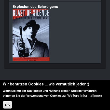
Explosion des Schweigens
Wir benutzen Cookies ... wie vermutlich jeder :)
Wenn Sie mit der Navigation und Nutzung dieser Website fortfahren,
Weitere Informationen
stimmen Sie der Verwendung von Cookies zu.
Diese Website ist urheberrechtlich geschützt: © 2010-2026 der Film Noir de. Alle
Rechte vorbehalten.
OK