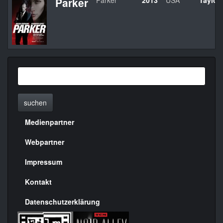
Parker
Parker
2013
USA
Taylor
suchen
Medienpartner
Menülinks
rechte
Webpartner
Seite
Impressum
Kontakt
Datenschutzerklärung