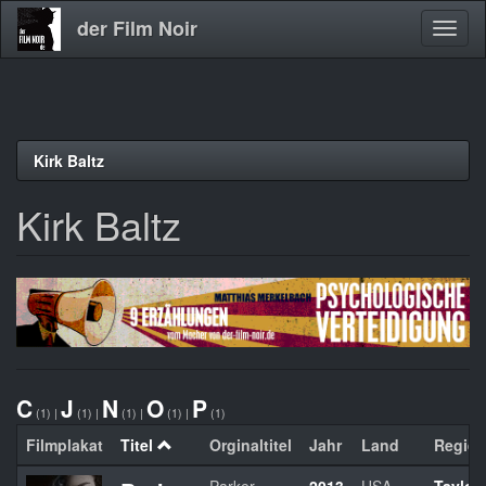
der Film Noir
Navig
aktivi
Direkt
Kirk Baltz
zum
Inhalt
Kirk Baltz
C
J
N
O
P
(1)
|
(1)
|
(1)
|
(1)
|
(1)
Filmplakat
Titel
Orginaltitel
Jahr
Land
Regie