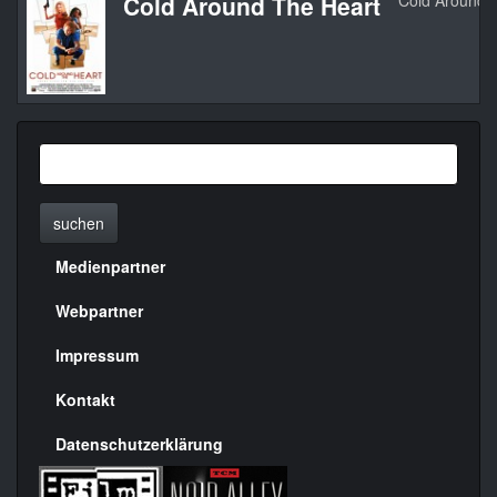
Cold Around The Heart
Cold Around T
suchen
Medienpartner
Menülinks
rechte
Webpartner
Seite
Impressum
Kontakt
Datenschutzerklärung