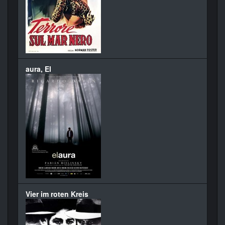
aura, El
Vier im roten Kreis