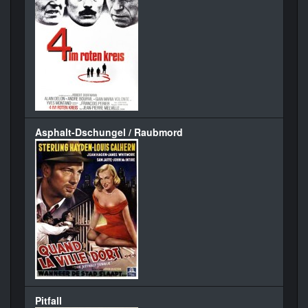
Asphalt-Dschungel / Raubmord
Pitfall