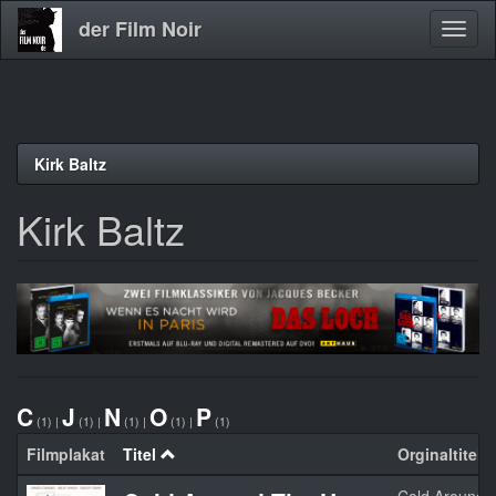
der Film Noir
Navig
aktivi
Direkt
Kirk Baltz
zum
Inhalt
Kirk Baltz
C
J
N
O
P
(1)
|
(1)
|
(1)
|
(1)
|
(1)
Filmplakat
Titel
Orginaltitel