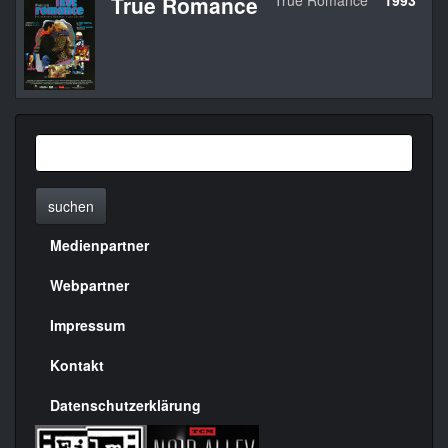
True Romance
True Romance
1993
U
suchen
Medienpartner
Menülinks
rechte
Webpartner
Seite
Impressum
Kontakt
Datenschutzerklärung