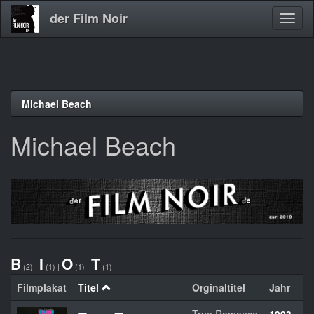
der Film Noir
Navig
aktivi
Direkt
Michael Beach
zum
Inhalt
Michael Beach
B
I
O
T
(2)
|
(1)
|
(1)
|
(1)
Filmplakat
Titel
Orginaltitel
Jahr
L