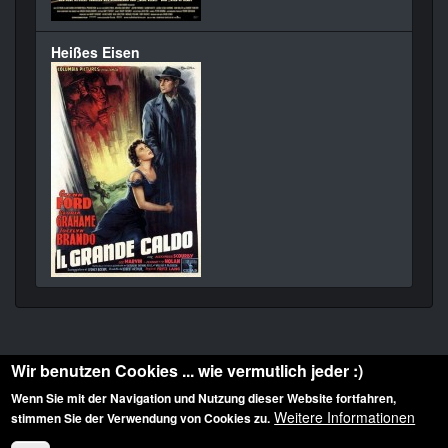
Heißes Eisen
Wir benutzen Cookies ... wie vermutlich jeder :)
Wenn Sie mit der Navigation und Nutzung dieser Website fortfahren,
Weitere Informationen
stimmen Sie der Verwendung von Cookies zu.
Diese Website ist urheberrechtlich geschützt: © 2010-2026 der Film Noir de. Alle
Rechte vorbehalten.