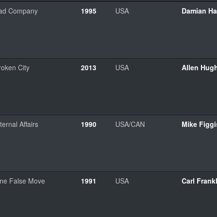
ad Company
1995
USA
Damian Ha
roken City
2013
USA
Allen Hug
ternal Affairs
1990
USA/CAN
Mike Figgi
ne False Move
1991
USA
Carl Frank