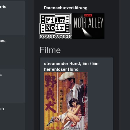
rris
Datenschutzerklärung
hes
Filme
streunender Hund, Ein / Ein
herrenloser Hund
s
lin