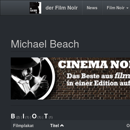
der Film Noir
Main
News
Film Noir
navigation
Michael Beach
Direkt
zum
Inhalt
B
I
O
T
(2)
|
(1)
|
(1)
|
(1)
Filmplakat
Titel
O