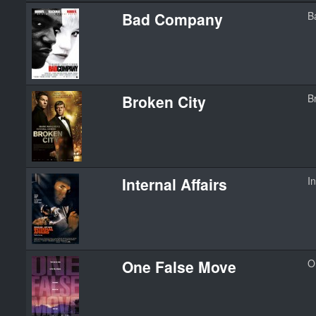
Bad Company
B
Broken City
B
Internal Affairs
In
One False Move
O