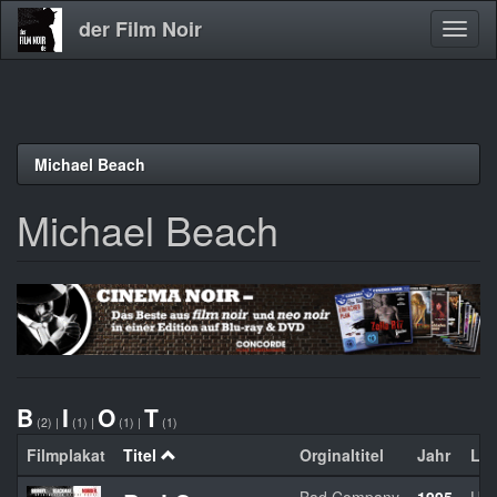
der Film Noir
Navig
aktivi
Direkt
Michael Beach
zum
Inhalt
Michael Beach
B
I
O
T
(2)
|
(1)
|
(1)
|
(1)
Filmplakat
Titel
Orginaltitel
Jahr
La