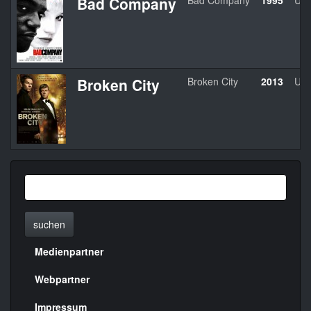
Bad Company
Bad Company
1995
US
Broken City
Broken City
2013
US
suchen
Medienpartner
Menülinks
rechte
Webpartner
Seite
Impressum