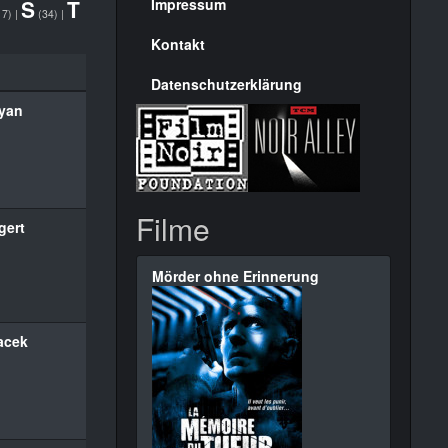
Seite
S
T
Impressum
17)
|
(34)
|
Kontakt
Datenschutzerklärung
yan
Filme
gert
Mörder ohne Erinnerung
acek