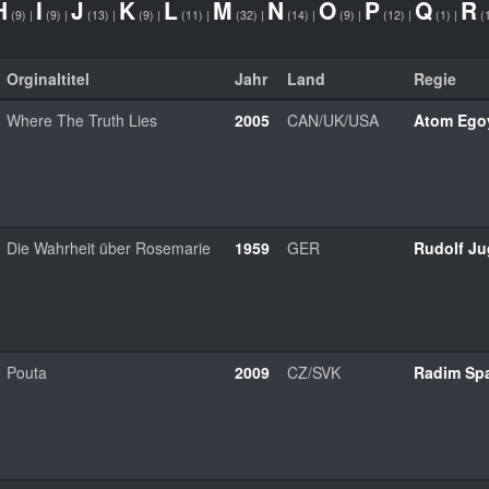
H
I
J
K
L
M
N
O
P
Q
R
(9)
|
(9)
|
(13)
|
(9)
|
(11)
|
(32)
|
(14)
|
(9)
|
(12)
|
(1)
|
(
Orginaltitel
Jahr
Land
Regie
Where The Truth Lies
2005
CAN/UK/USA
Atom Ego
Die Wahrheit über Rosemarie
1959
GER
Rudolf Ju
Pouta
2009
CZ/SVK
Radim Sp