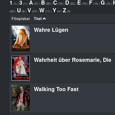
1
3
A
B
C
D
E
F
G
(1)
|
(1)
|
(21)
|
(26)
|
(19)
|
(22)
|
(15)
|
(10)
|
(13)
|
U
V
W
Y
Z
(22)
|
(6)
|
(27)
|
(11)
|
(4)
|
(5)
Filmplakat
Titel
Wahre Lügen
Wahrheit über Rosemarie, Die
Walking Too Fast