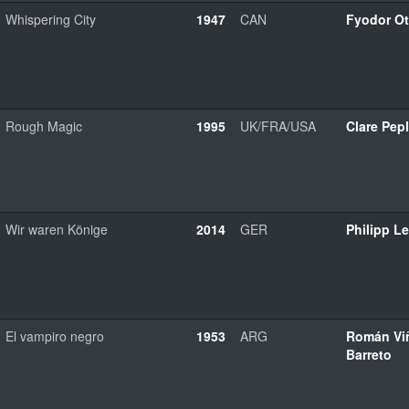
Whispering City
1947
CAN
Fyodor O
Rough Magic
1995
UK/FRA/USA
Clare Pep
Wir waren Könige
2014
GER
Philipp L
El vampiro negro
1953
ARG
Román Vi
Barreto