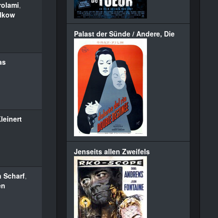
rolami
,
alkow
Palast der Sünde / Andere, Die
as
leinert
Jenseits allen Zweifels
n Scharf
,
en