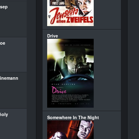
tsep
Drive
loe
einemann
ñoly
Somewhere In The Night