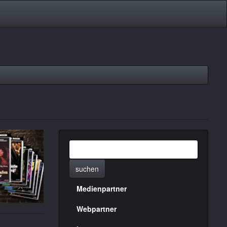
suchen
Medienpartner
Menülinks
rechte
Webpartner