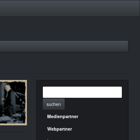
suchen
Medienpartner
Menülinks
rechte
Webpartner