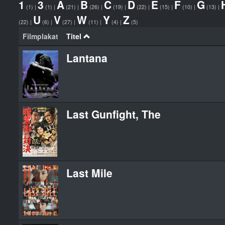
1
3
A
B
C
D
E
F
G
(1)
|
(1)
|
(21)
|
(26)
|
(19)
|
(22)
|
(15)
|
(10)
|
(13)
|
U
V
W
Y
Z
(22)
|
(6)
|
(27)
|
(11)
|
(4)
|
(5)
Filmplakat
Titel
Lantana
Last Gunfight, The
Last Mile