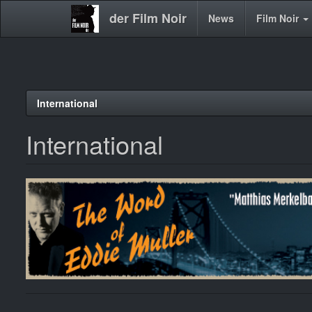
der Film Noir
Main
News
Film Noir
navigation
Direkt
International
zum
Inhalt
International