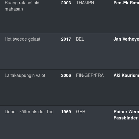
Ruang rak noi nid
2003
THA/JPN
Pen-Ek Rat
mahasan
Het tweede gelaat
2017
BEL
Jan Verhey
Laitakaupungin valot
2006
FIN/GER/FRA
Aki Kaurism
Liebe - kälter als der Tod
1969
GER
Rainer Wern
Fassbinder