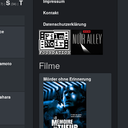
Seite
S
T
Impressum
17)
|
(34)
|
Kontakt
Datenschutzerklärung
ce
Filme
amoto
Mörder ohne Erinnerung
ahara