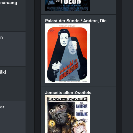
anaruang
Palast der Sünde / Andere, Die
en
äki
Jenseits allen Zweifels
er