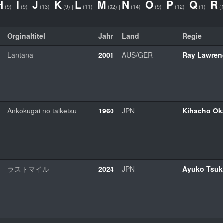
H
I
J
K
L
M
N
O
P
Q
R
(9)
|
(9)
|
(13)
|
(9)
|
(11)
|
(32)
|
(14)
|
(9)
|
(12)
|
(1)
|
(
Orginaltitel
Jahr
Land
Regie
Lantana
2001
AUS/GER
Ray Lawren
Ankokugai no taiketsu
1960
JPN
Kihacho Ok
ラストマイル
2024
JPN
Ayuko Tsuk