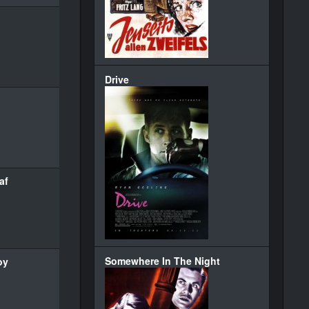
Drive
af
Somewhere In The Night
oy