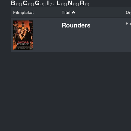
B
C
G
I
L
N
R
(1)
|
(1)
|
(1)
|
(1)
|
(1)
|
(1)
|
(1)
Filmplakat
Titel
Or
Rounders
Ro