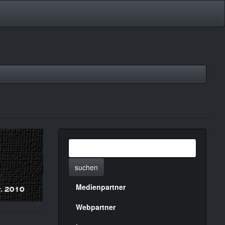
suchen
Medienpartner
Menülinks
rechte
Webpartner