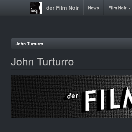
der Film Noir
Main
News
Film Noir
navigation
Direkt
John Turturro
zum
Inhalt
John Turturro