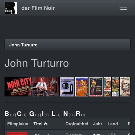
der Film Noir
Navig
aktivi
Direkt
John Turturro
zum
Inhalt
John Turturro
B
C
G
I
L
N
R
(1)
|
(1)
|
(1)
|
(1)
|
(1)
|
(1)
|
(1)
Filmplakat
Titel
Orginaltitel
Jahr
Land
Reg