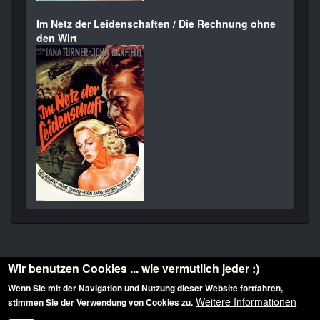
Im Netz der Leidenschaften / Die Rechnung ohne
den Wirt
Wir benutzen Cookies ... wie vermutlich jeder :)
Wenn Sie mit der Navigation und Nutzung dieser Website fortfahren,
Weitere Informationen
stimmen Sie der Verwendung von Cookies zu.
Diese Website ist urheberrechtlich geschützt: © 2010-2026 der Film Noir de. Alle
Rechte vorbehalten.