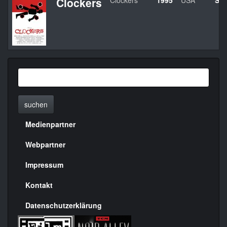
Clockers
Clockers
1995
USA
Spi
suchen
Medienpartner
Menülinks
rechte
Webpartner
Seite
Impressum
Kontakt
Datenschutzerklärung