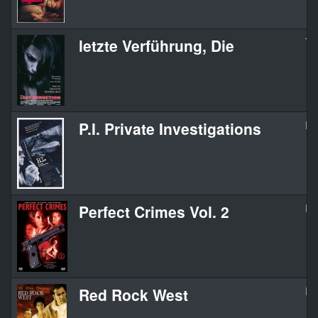
letzte Verführung, Die
Th
P.I. Private Investigations
P.I
Perfect Crimes Vol. 2
Fa
Red Rock West
Re