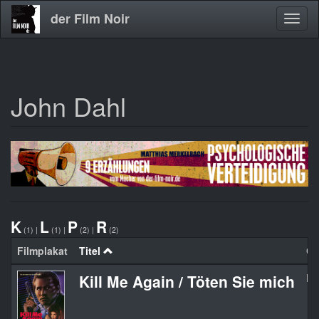
der Film Noir
Navig
aktivi
John Dahl
Direkt
zum
Inhalt
K
L
P
R
(1)
|
(1)
|
(2)
|
(2)
Filmplakat
Titel
Or
Kill Me Again / Töten Sie mich
Ki