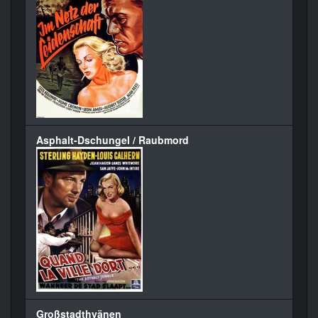
Asphalt-Dschungel / Raubmord
Großstadthyänen