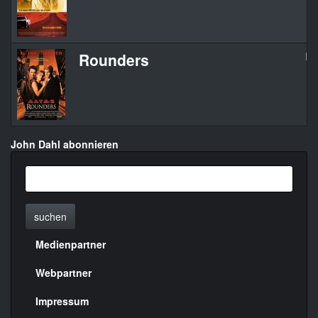
Rounders
Ro
John Dahl abonnieren
suchen
Medienpartner
Menülinks
rechte
Webpartner
Seite
Impressum