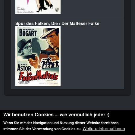
Spur des Falken, Die / Der Malteser Falke
Wir benutzen Cookies ... wie vermutlich jeder :)
Wenn Sie mit der Navigation und Nutzung dieser Website fortfahren,
Weitere Informationen
stimmen Sie der Verwendung von Cookies zu.
Diese Website ist urheberrechtlich geschützt: © 2010-2026 der Film Noir de. Alle