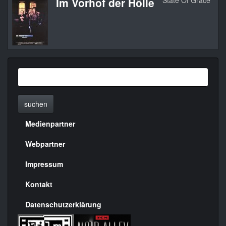
Im Vorhof der Hölle
State Of Grace
1
suchen
Medienpartner
Menülinks
rechte
Webpartner
Seite
Impressum
Kontakt
Datenschutzerklärung