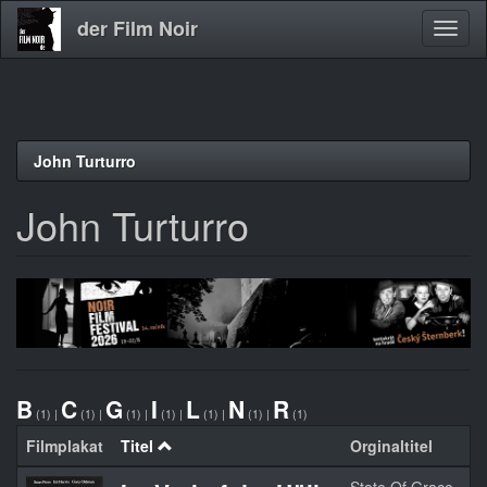
der Film Noir
Navig
aktivi
Direkt
John Turturro
zum
Inhalt
John Turturro
B
C
G
I
L
N
R
(1)
|
(1)
|
(1)
|
(1)
|
(1)
|
(1)
|
(1)
Filmplakat
Titel
Orginaltitel
Ja