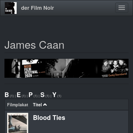
der Film Noir
Navig
aktivi
James Caan
Direkt
zum
Inhalt
B
E
P
S
Y
(1)
|
(1)
|
(1)
|
(1)
|
(1)
Filmplakat
Titel
Blood Ties