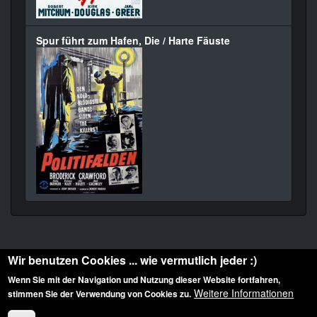
Spur führt zum Hafen, Die / Harte Fäuste
Wir benutzen Cookies ... wie vermutlich jeder :)
Wenn Sie mit der Navigation und Nutzung dieser Website fortfahren,
Weitere Informationen
stimmen Sie der Verwendung von Cookies zu.
Diese Website ist urheberrechtlich geschützt: © 2010-2026 der Film Noir de. Alle
Rechte vorbehalten.