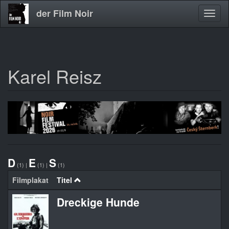
der Film Noir
Navig
aktivi
Karel Reisz
Direkt
zum
Inhalt
D
E
S
(1)
|
(1)
|
(1)
Filmplakat
Titel
Dreckige Hunde