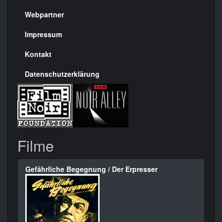
Menülinks
rechte
Webpartner
Seite
Impressum
Kontakt
Datenschutzerklärung
Filme
Gefährliche Begegnung / Der Erpresser