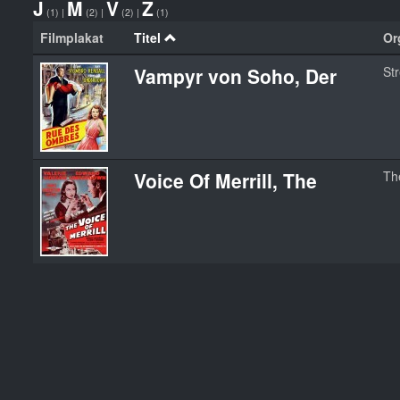
J
M
V
Z
(1)
|
(2)
|
(2)
|
(1)
Filmplakat
Titel
Org
Vampyr von Soho, Der
St
Voice Of Merrill, The
The