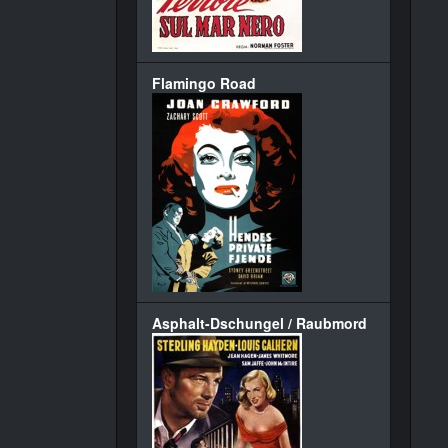
Flamingo Road
Asphalt-Dschungel / Raubmord