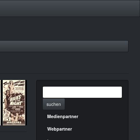
suchen
Medienpartner
Menülinks
rechte
Webpartner