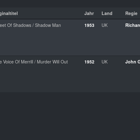
inaltitel
Jahr
Land
Regie
reet Of Shadows / Shadow Man
1953
UK
Richar
 Voice Of Merrill / Murder Will Out
1952
UK
John G