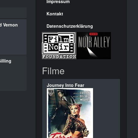
Seite
Impressum
Kontakt
d Vernon
Datenschutzerklärung
illing
Filme
Journey Into Fear