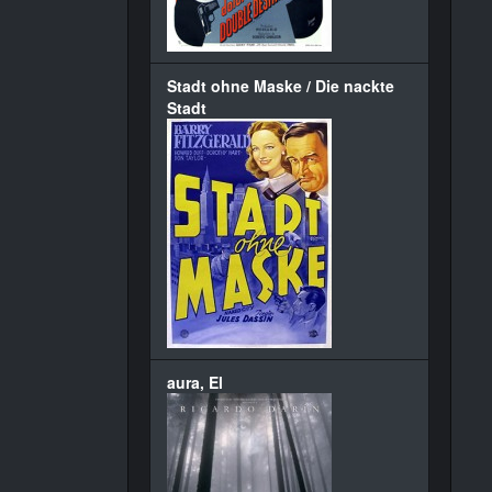
Stadt ohne Maske / Die nackte
Stadt
aura, El