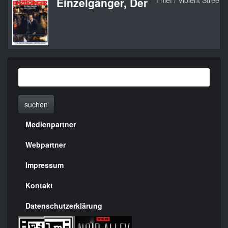
Einzelgänger, Der
Thief / Violent Streets
suchen
Medienpartner
Menülinks
rechte
Webpartner
Seite
Impressum
Kontakt
Datenschutzerklärung