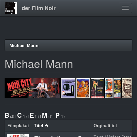
der Film Noir
Navig
aktivi
Direkt
Michael Mann
zum
Inhalt
Michael Mann
B
C
E
M
P
(2)
|
(1)
|
(1)
|
(1)
|
(1)
Filmplakat
Titel
Orginaltitel