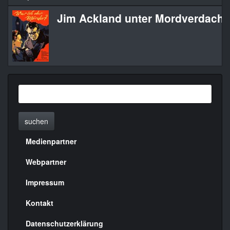
Jim Ackland unter Mordverdacht /
suchen
Medienpartner
Menülinks
rechte
Webpartner
Seite
Impressum
Kontakt
Datenschutzerklärung