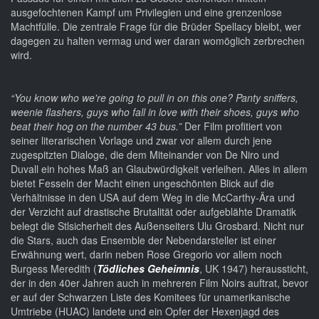
ausgefochtenen Kampf um Privilegien und eine grenzenlose
Machtfülle. Die zentrale Frage für die Brüder Spellacy bleibt, wer
dagegen zu halten vermag und wer daran womöglich zerbrechen
wird.
“You know who we're going to pull in on this one? Panty sniffers,
weenie flashers, guys who fall in love with their shoes, guys who
beat their hog on the number 43 bus.”
Der Film profitiert von
seiner literarischen Vorlage und zwar vor allem durch jene
zugespitzten Dialoge, die dem Miteinander von De Niro und
Duvall ein hohes Maß an Glaubwürdigkeit verleihen. Alles in allem
bietet Fesseln der Macht einen ungeschönten Blick auf die
Verhältnisse in den USA auf dem Weg in die McCarthy-Ära und
der Verzicht auf drastische Brutalität oder aufgeblähte Dramatik
belegt die Stlsicherheit des Außenseiters Ulu Grosbard. Nicht nur
die Stars, auch das Ensemble der Nebendarsteller ist einer
Erwähnung wert, darin neben Rose Gregorio vor allem noch
Burgess Meredith (
Tödliches Geheimnis
, UK 1947) heraussticht,
der in den 40er Jahren auch in mehreren Film Noirs auftrat, bevor
er auf der Schwarzen Liste des Komitees für unamerikanische
Umtriebe (HUAC) landete und ein Opfer der Hexenjagd des