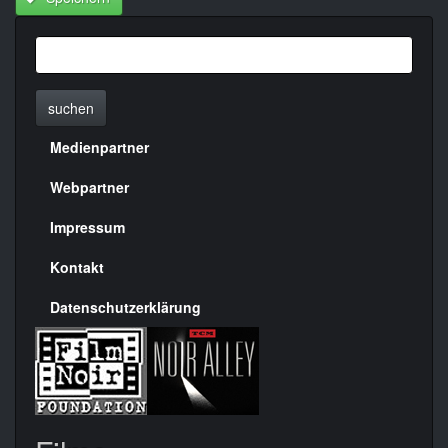
suchen
Medienpartner
Menülinks
rechte
Webpartner
Seite
Impressum
Kontakt
Datenschutzerklärung