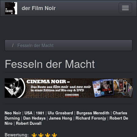
der Film Noir
Navig
aktivi
Direkt
Fesseln der Macht
zum
Inhalt
Fesseln der Macht
Neo Noir
|
USA
|
1981
|
Ulu Grosbard
|
Burgess Meredith
|
Charles
Durning
|
Dan Hedaya
|
James Hong
|
Richard Foronjy
|
Robert De
Niro
|
Robert Duvall
Bewertung