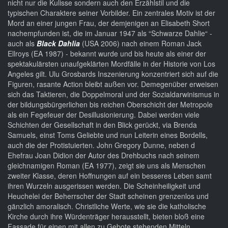
nicht nur die Kulisse sondern auch den Erzählstil und die
typischen Charaktere seiner Vorbilder. Ein zentrales Motiv ist der
Mord an einer jungen Frau, der demjenigen an Elisabeth Short
nachempfunden ist, die im Januar 1947 als “Schwarze Dahlie“ -
auch als
Black Dahlia
(USA 2006) nach einem Roman Jack
Ellroys (EA 1987) - bekannt wurde und bis heute als einer der
spektakulärsten unaufgeklärten Mordfälle in der Historie von Los
Angeles gilt. Ulu Grosbards Inszenierung konzentriert sich auf die
Figuren, rasante Action bleibt außen vor. Demegenüber erweisen
sich das Taktieren, die Doppelmoral und der Sozialdarwinismus in
der bildungsbürgerlichen bis reichen Oberschicht der Metropole
als ein Fegefeuer der Desillusionierung. Dabei werden viele
Schichten der Gesellschaft in den Blick gerückt, via Brenda
Samuels, einst Toms Geliebte und nun Leiterin eines Bordells,
auch die der Protistuierten. John Gregory Dunne, neben d
Ehefrau Joan Didion der Autor des Drehbuchs nach seinem
gleichnamigen Roman (EA 1977), zeigt sie uns als Menschen
zweiter Klasse, deren Hoffnungen auf ein besseres Leben samt
ihren Wurzeln ausgerissen werden. Die Scheinheiligkeit und
Heuchelei der Beherrscher der Stadt scheinen grenzenlos und
gänzlich amoralisch. Christliche Werte, wie sie die katholische
Kirche durch ihre Würdenträger herausstellt, bieten bloß eine
Fassade für einen mit allen zu Gebote stehenden Mitteln