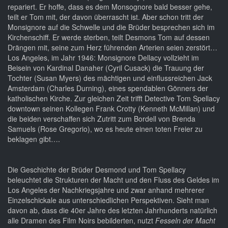
repariert. Er hoffe, dass es dem Monsognore bald besser gehe,
teilt er Tom mit, der davon überrascht ist. Aber schon tritt der
Monsignore auf die Schwelle und die Brüder besprechen sich im
Kirchenschiff. Er werde sterben, teilt Desmons Tom auf dessen
Drängen mit, seine zum Herz führenden Arterien seien zerstört…
Los Angeles, im Jahr 1946: Monsignore Dellacy vollzieht im
Beisein von Kardinal Danaher (Cyril Cusack) die Trauung der
Tochter (Susan Myers) des mächtigen und einflussreichen Jack
Amsterdam (Charles Durning), eines spendablen Gönners der
katholischen Kirche. Zur gleichen Zeit trifft Detective Tom Spellacy
downtown seinen Kollegen Frank Crotty (Kenneth McMillan) und
die beiden verschaffen sich Zutritt zum Bordell von Brenda
Samuels (Rose Gregorio), wo es heute einen toten Freier zu
beklagen gibt….
Die Geschichte der Brüder Desmond und Tom Spellacy
beleuchtet die Strukturen der Macht und den Fluss des Geldes im
Los Angeles der Nachkriegsjahre und zwar anhand mehrerer
Einzelschickale aus unterschiedlichen Perspektiven. Sieht man
davon ab, dass die 40er Jahre des letzten Jahrhunderts natürlich
alle Dramen des Film Noirs bebilderten, nutzt
Fesseln der Macht