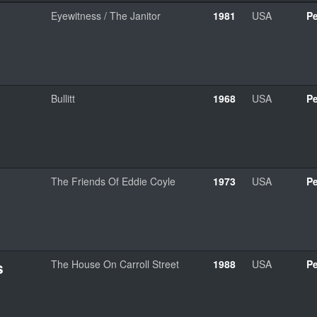
Eyewitness / The Janitor
1981
USA
Pe
Bullitt
1968
USA
Pe
The Friends Of Eddie Coyle
1973
USA
Pe
s
The House On Carroll Street
1988
USA
Pe