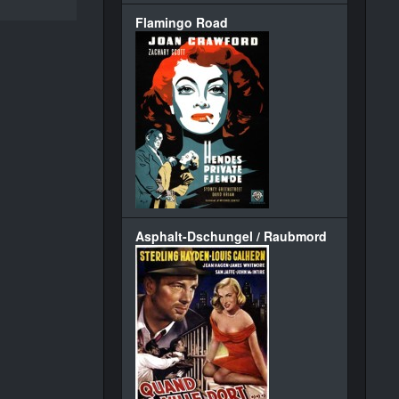
Flamingo Road
Asphalt-Dschungel / Raubmord