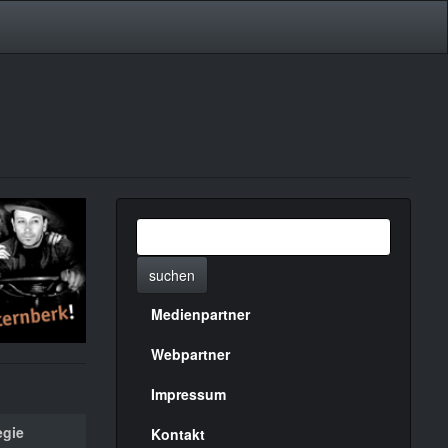
suchen
Medienpartner
Menülinks
rechte
Webpartner
Seite
Impressum
egie
Kontakt