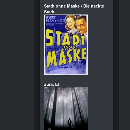
Stadt ohne Maske / Die nackte
Stadt
aura, El