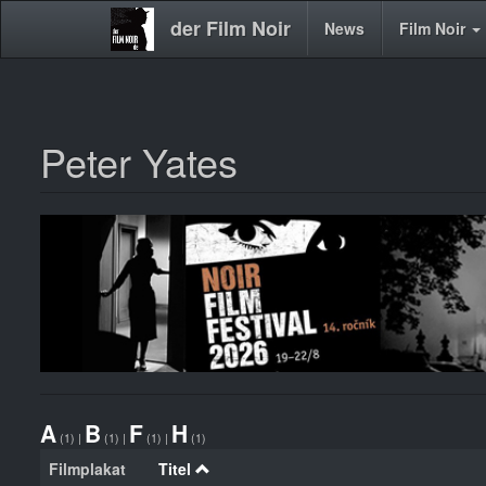
der Film Noir
Main
News
Film Noir
navigation
Peter Yates
Direkt
zum
Inhalt
A
B
F
H
(1)
|
(1)
|
(1)
|
(1)
Filmplakat
Titel