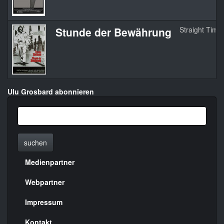
Stunde der Bewährung
Straight Time
Ulu Grosbard abonnieren
suchen
Medienpartner
Menülinks
rechte
Webpartner
Seite
Impressum
Kontakt