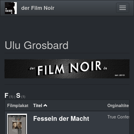
der Film Noir
Navig
aktivi
Ulu Grosbard
Direkt
zum
Inhalt
F
S
(1)
|
(1)
Filmplakat
Titel
Orginaltitel
Fesseln der Macht
True Confess