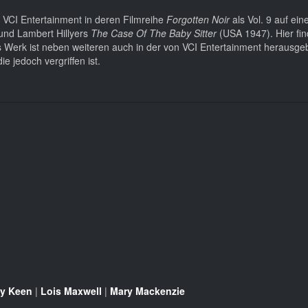
 VCI Entertainment in deren Filmreihe
Forgotten Noir
als Vol. 9 auf ei
nd Lambert Hillyers
The Case Of The Baby Sitter
(USA 1947). Hier fin
as Werk ist neben weiteren auch in der von VCI Entertainment herausge
ie jedoch vergriffen ist.
ey Keen
|
Lois Maxwell
|
Mary Mackenzie