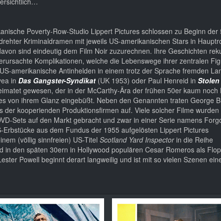
ersichtlich…
anische Poverty-Row-Studio Lippert Pictures schlossen zu Beginn der
edrehter Kriminaldramen mit jeweils US-amerikanischen Stars in Hauptr
davon sind eindeutig dem Film Noir zuzurechnen. Ihre Geschichten reku
verursachte Komplikationen, welche die Lebenswege ihrer zentralen Fi
 US-amerikanische Antinhelden in einem trotz der Sprache fremden Lan
yea in
Das Gangster-Syndikat
(UK 1953) oder Paul Henreid in
Stolen
eimatet gewesen, der in der McCarthy-Ära der frühen 50er kaum noch 
es von ihrem Glanz eingebüßt. Neben den Genannten traten George Br
oirs der kooperienden Produktionsfirmen auf. Viele solcher Filme wurde
VD-Sets auf den Markt gebracht und zwar in einer Serie namens Forgot
S-Erbstücke aus dem Fundus der 1955 aufgelösten Lippert Pictures
nem (völlig sinnfreien) US-Titel
Scotland Yard Inspector
in die Reihe
nd in den späten 30ern in Hollywood populären Cesar Romeros als Flop
ster Powell beginnt derart langweilig und ist mit so vielen Szenen ein