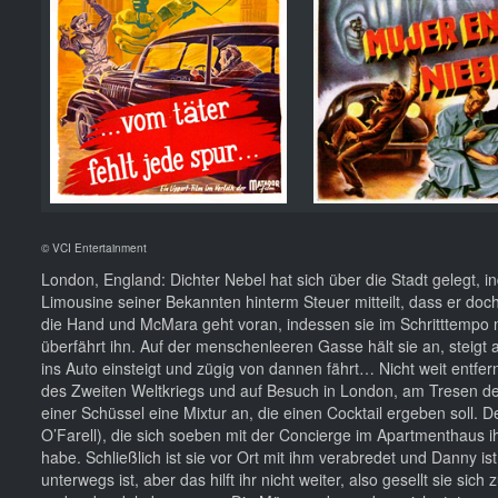
© VCI Entertainment
London, England: Dichter Nebel hat sich über die Stadt gelegt, 
Limousine seiner Bekannten hinterm Steuer mitteilt, dass er doc
die Hand und McMara geht voran, indessen sie im Schritttempo 
überfährt ihn. Auf der menschenleeren Gasse hält sie an, steigt a
ins Auto einsteigt und zügig von dannen fährt… Nicht weit entfer
des Zweiten Weltkriegs und auf Besuch in London, am Tresen der
einer Schüssel eine Mixtur an, die einen Cocktail ergeben soll.
O’Farell), die sich soeben mit der Concierge im Apartmenthaus 
habe. Schließlich ist sie vor Ort mit ihm verabredet und Danny ist
unterwegs ist, aber das hilft ihr nicht weiter, also gesellt sie s