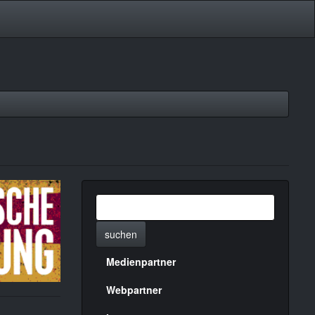
suchen
Medienpartner
Menülinks
rechte
Webpartner