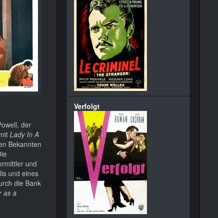
Verfolgt
Powell, der
 mit
Lady In A
lten Bekannten
Die
rmittler und
lls und eines
urch die Bank
r as a