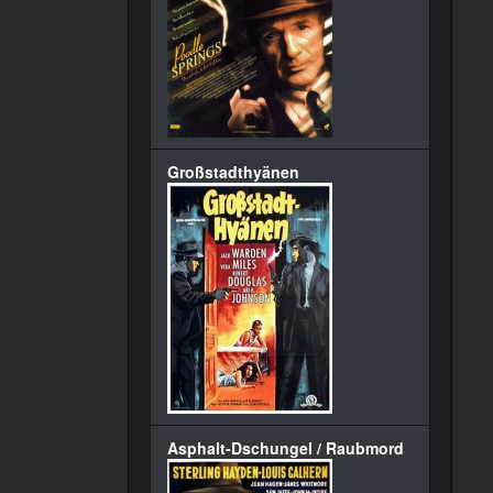
Großstadthyänen
Asphalt-Dschungel / Raubmord