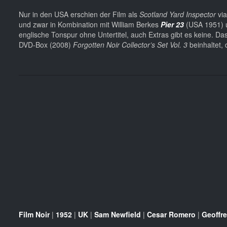
Nur in den USA erschien der Film als
Scotland Yard Inspector
via
und zwar in Kombination mit William Berkes
Pier 23
(USA 1951) u
englische Tonspur ohne Untertitel, auch Extras gibt es keine. D
DVD-Box (2008)
Forgotten Noir Collector’s Set Vol. 3
beinhaltet, d
Film Noir
|
1952
|
UK
|
Sam Newfield
|
Cesar Romero
|
Geoffr