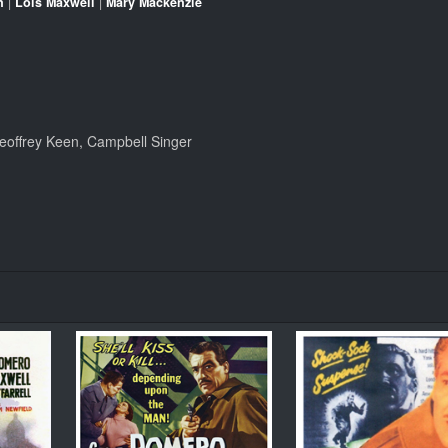
n
|
Lois Maxwell
|
Mary Mackenzie
eoffrey Keen, Campbell Singer