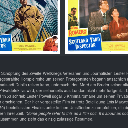
ine Schöpfung des Zweite-Weltkriegs-Veteranen und Journalisten Lester 
sgestrahlte Hörspielreihe um seinen Protagonisten begann tatsächlich
eimatstadt Dublin reisen kann, untersucht den Mord am Bruder seiner a
rivatdetektivs wird, der seinerseits aus London nicht mehr fortgeht… 
d 1953 schrieb Lester Powell sogar 5 Kriminalromane um seinen Private
rschienen. Der hier vorgestellte Film ist trotz Beteiligung Lois Maxwe
0) beeinflussten Finales unter keinen Umständen zu empfehlen, ein d
en ihrer Zeit.
“Some people refer to this as a film noir. It’s about as noi
usammen und zieht das einzig zulässige Resümee.