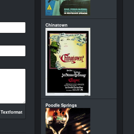
Chinatown
Poodle Springs
 Textformat