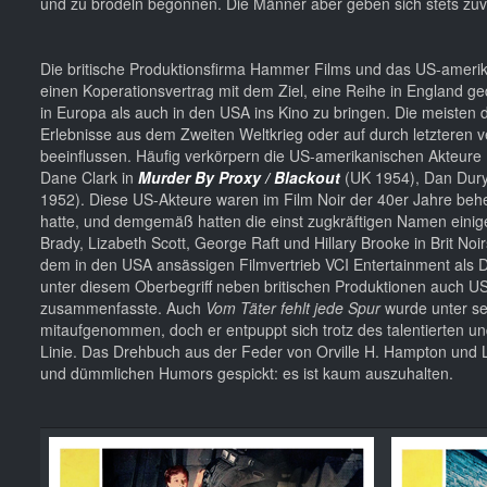
und zu brodeln begonnen. Die Männer aber geben sich stets zuv
Die britische Produktionsfirma Hammer Films und das US-amerik
einen Koperationsvertrag mit dem Ziel, eine Reihe in England g
in Europa als auch in den USA ins Kino zu bringen. Die meisten 
Erlebnisse aus dem Zweiten Weltkrieg oder auf durch letzteren 
beeinflussen. Häufig verkörpern die US-amerikanischen Akteure
Dane Clark in
Murder By Proxy / Blackout
(UK 1954), Dan Dur
1952). Diese US-Akteure waren im Film Noir der 40er Jahre beh
hatte, und demgemäß hatten die einst zugkräftigen Namen einig
Brady, Lizabeth Scott, George Raft und Hillary Brooke in Brit N
dem in den USA ansässigen Filmvertrieb VCI Entertainment als D
unter diesem Oberbegriff neben britischen Produktionen auch U
zusammenfasste. Auch
Vom Täter fehlt jede Spur
wurde unter sei
mitaufgenommen, doch er entpuppt sich trotz des talentierten u
Linie. Das Drehbuch aus der Feder von Orville H. Hampton und Le
und dümmlichen Humors gespickt: es ist kaum auszuhalten.