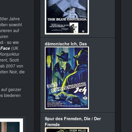
 50er Jahre
ollen sowohl
rieren auf
guren
d - so wie
dämonische Ich, Das
 Face
(UK
Konjunktur
ent, Scott
n ab 2007 von
ten Noir, die
 auf ganzer
es biederen
Spur des Fremden, Die / Der
Fremde