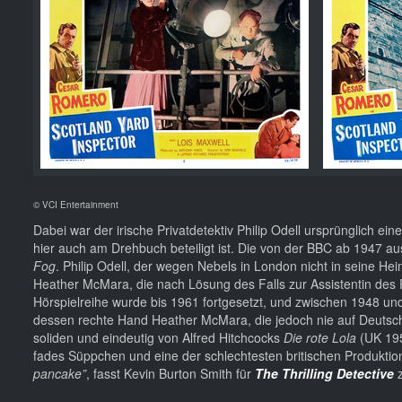
© VCI Entertainment
Dabei war der irische Privatdetektiv Philip Odell ursprünglich e
hier auch am Drehbuch beteiligt ist. Die von der BBC ab 1947 au
Fog
. Philip Odell, der wegen Nebels in London nicht in seine H
Heather McMara, die nach Lösung des Falls zur Assistentin des P
Hörspielreihe wurde bis 1961 fortgesetzt, und zwischen 1948 un
dessen rechte Hand Heather McMara, die jedoch nie auf Deutsch e
soliden und eindeutig von Alfred Hitchcocks
Die rote Lola
(UK 195
fades Süppchen und eine der schlechtesten britischen Produktion
pancake”
, fasst Kevin Burton Smith für
The Thrilling Detective
z