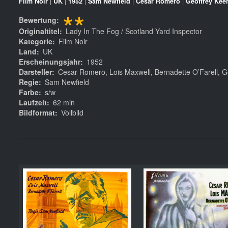
Film Noir
|
UK
|
1952
|
Sam Newfield
|
Cesar Romero
|
Geoffrey Kee
**
Bewertung
Originaltitel
Lady In The Fog / Scotland Yard Inspector
Kategorie
Film Noir
Land
UK
Erscheinungsjahr
1952
Darsteller
Cesar Romero, Lois Maxwell, Bernadette O’Farell, G
Regie
Sam Newfield
Farbe
s/w
Laufzeit
62 min
Bildformat
Vollbild