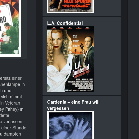
L.A. Confidential
rsitz einer
schenlampe in
ch und
 sich nimmt,
Gardenia – eine Frau will
ein Veteran
vergessen
y Pithey) in
dette
e verlassen
t einer Stunde
n zu dampfen