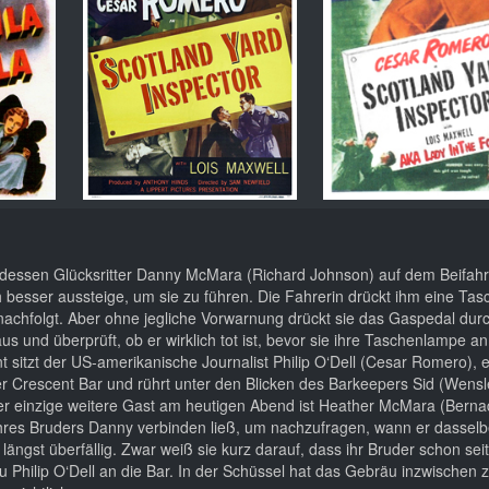
indessen Glücksritter Danny McMara (Richard Johnson) auf dem Beifahre
h besser aussteige, um sie zu führen. Die Fahrerin drückt ihm eine Ta
nachfolgt. Aber ohne jegliche Vorwarnung drückt sie das Gaspedal dur
us und überprüft, ob er wirklich tot ist, bevor sie ihre Taschenlampe an
nt sitzt der US-amerikanische Journalist Philip O‘Dell (Cesar Romero), 
 Crescent Bar und rührt unter den Blicken des Barkeepers Sid (Wensle
 Der einzige weitere Gast am heutigen Abend ist Heather McMara (Berna
ihres Bruders Danny verbinden ließ, um nachzufragen, wann er dasselb
 längst überfällig. Zwar weiß sie kurz darauf, dass ihr Bruder schon sei
ich zu Philip O‘Dell an die Bar. In der Schüssel hat das Gebräu inzwische