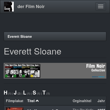
der Film Noir
Navig
aktivi
Direkt
Everett Sloane
zum
Inhalt
Everett Sloane
H
J
L
S
T
(1)
|
(2)
|
(1)
|
(1)
|
(1)
Filmplakat
Titel
Orginaltitel
Jahr