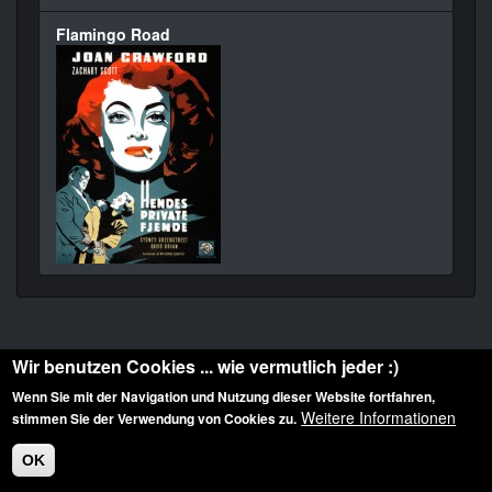
Flamingo Road
Wir benutzen Cookies ... wie vermutlich jeder :)
Wenn Sie mit der Navigation und Nutzung dieser Website fortfahren,
Weitere Informationen
stimmen Sie der Verwendung von Cookies zu.
Diese Website ist urheberrechtlich geschützt: © 2010-2026 der Film Noir de. Alle
Rechte vorbehalten.
OK