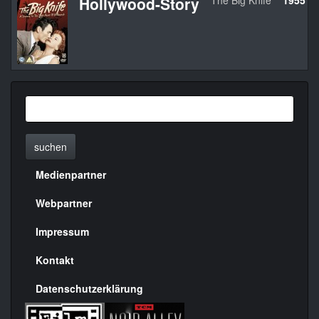
Hollywood-Story
The Big Knife
1955
suchen
Medienpartner
Menülinks
rechte
Webpartner
Seite
Impressum
Kontakt
Datenschutzerklärung