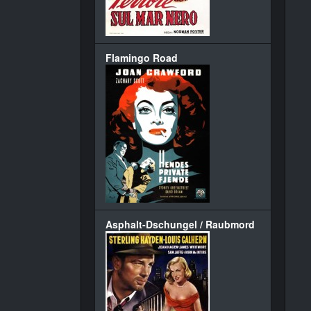
Flamingo Road
Asphalt-Dschungel / Raubmord