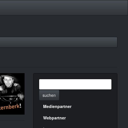
suchen
Medienpartner
Menülinks
rechte
Webpartner