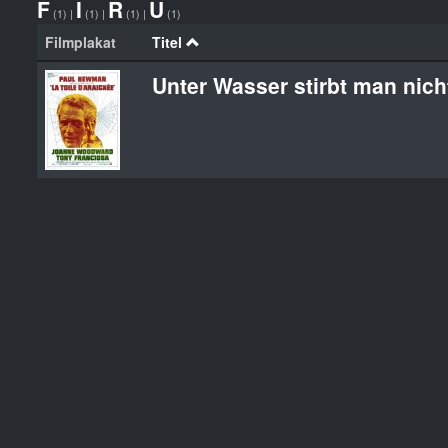
F
I
R
U
(1)
|
(1)
|
(1)
|
(1)
Filmplakat
Titel
Unter Wasser stirbt man nich