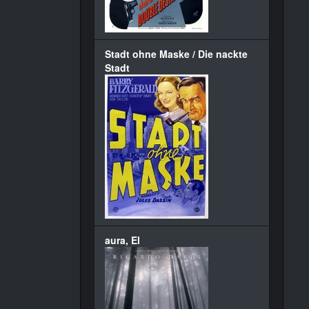
Stadt ohne Maske / Die nackte
Stadt
aura, El