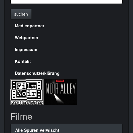
suchen
Medienpartner
Menülinks
rechte
Webpartner
Seite
Impressum
Kontakt
Datenschutzerklärung
Filme
Alle Spuren verwischt