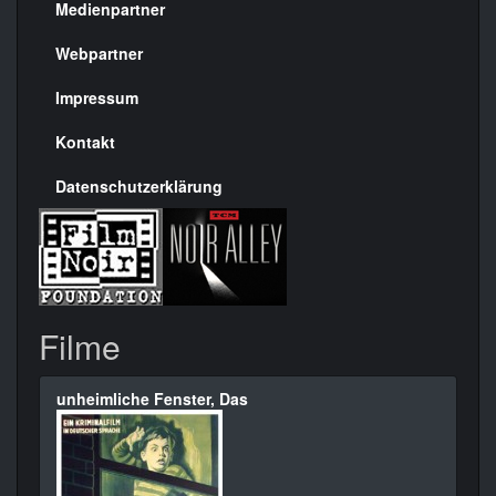
Medienpartner
Menülinks
rechte
Webpartner
Seite
Impressum
Kontakt
Datenschutzerklärung
Filme
unheimliche Fenster, Das