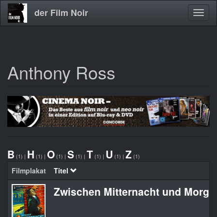
der Film Noir
Navig
aktivi
Anthony Ross
Direkt
zum
Inhalt
B
H
O
S
T
U
Z
(1)
|
(1)
|
(1)
|
(1)
|
(1)
|
(1)
|
(1)
Filmplakat
Titel
Zwischen Mitternacht und Morge