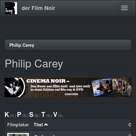
der Film Noir
Navig
aktivi
Direkt
Philip Carey
zum
Inhalt
Philip Carey
K
P
S
T
V
(1)
|
(1)
|
(2)
|
(1)
|
(1)
Filmplakat
Titel
Org