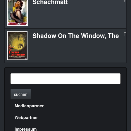
Schachmatt
Pus
Shadow On The Window, The
The
suchen
Medienpartner
Menülinks
rechte
Webpartner
Seite
Impressum