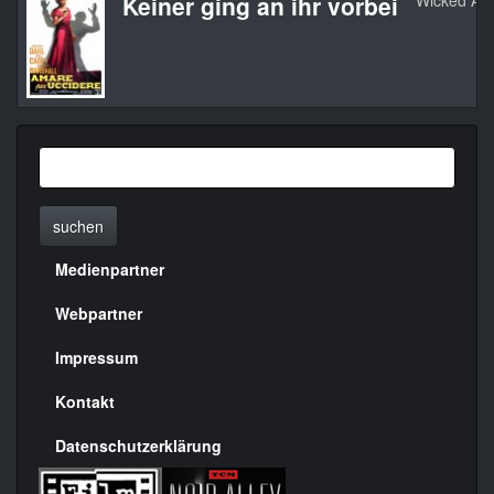
Keiner ging an ihr vorbei
Wicked As
suchen
Medienpartner
Menülinks
rechte
Webpartner
Seite
Impressum
Kontakt
Datenschutzerklärung