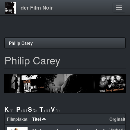
der Film Noir
Navig
aktivi
Direkt
Philip Carey
zum
Inhalt
Philip Carey
K
P
S
T
V
(1)
|
(1)
|
(2)
|
(1)
|
(1)
Filmplakat
Titel
Orginaltite