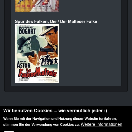
Spur des Falken, Die / Der Malteser Falke
Wir benutzen Cookies ... wie vermutlich jeder :)
Wenn Sie mit der Navigation und Nutzung dieser Website fortfahren,
Weitere Informationen
stimmen Sie der Verwendung von Cookies zu.
Diese Website ist urheberrechtlich geschützt: © 2010-2026 der Film Noir de. Alle
Rechte vorbehalten.