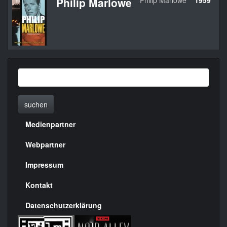
Philip Marlowe
Philip Marlowe
1959
U
suchen
Medienpartner
Menülinks
rechte
Webpartner
Seite
Impressum
Kontakt
Datenschutzerklärung