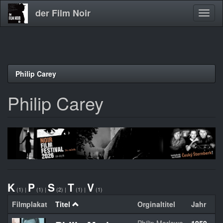
der Film Noir
Navig
aktivi
Direkt
Philip Carey
zum
Inhalt
Philip Carey
K
P
S
T
V
(1)
|
(1)
|
(2)
|
(1)
|
(1)
Filmplakat
Titel
Orginaltitel
Jahr
L