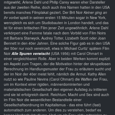
mitgewirkt, Arlene Dahl und Philip Carey waren eher Darsteller
aus der zweiten Reihe, doch auch ihre Namen hatten in den USA
bereits manches Filmplakat geziert. Der Brit Noir
Keiner ging an
ihr vorbei
spielt in seinen ersten 15 Minuten sogar in New York,
wenngleich es sich um Studiobauten in London handelt, und das
ist für einen britischen Film jener Zeit ungewöhnlich. Arlene Dahl
verkörpert eine Femme fatale nach dem Vorbild von Film Noirs
mit Barbara Stanwyck, Audrey Totter, Lizabeth Scott oder Joan
Bennett in den 40er Jahren. Eine solche Figur gab es in den USA
der 50er nur noch vereinzelt, etwa in Michael Curtiz‘ spätem Film
Noir
Alle Spuren verwischt
(USA 1956) mit Carol Ohmart in
einer vergleichbaren Rolle. Aber in beiden Werken kommt explizit
ein Aspekt zum Tragen, der die Motivation hinter der skrupellosen
Berechnung im Handlungsmuster der Frau zu erläutern sucht und
der im Noir der 40er meist fehlt, nämlich die Armut. Kathy Allen
nutzt so wie Pauline Nevins (Carol Ohmart) die Waffen der Frau,
um im Kontext einer rigiden, männerdominierten und
materialistischen Gesellschaft den eigenen Aufstieg zu initiieren
und sie ist erfolgreich damit. Reichtum, Macht und Sex sind auch
im Film Noir die wesentlichen Bestandteile einer
Gesellschaftsordnung im Kapitalismus - das eine führt (fast)
automatisch zum anderen. Um dies zu verstehen, bedarf es