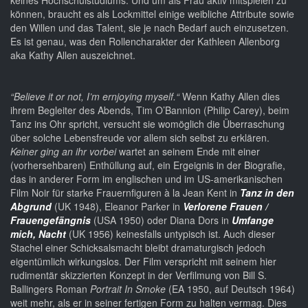
keines Hochschulstudiums. Und um als Frau aktiv mitspielen zu
können, braucht es als Lockmittel einige weibliche Attribute sowie
den Willen und das Talent, sie je nach Bedarf auch einzusetzen.
Es ist genau, was den Rollencharakter der Kathleen Allenborg
aka Kathy Allen auszeichnet.
“Believe it or not, I’m ernjoying myself.“
Wenn Kathy Allen dies
ihrem Begleiter des Abends, Tim O’Bannion (Philip Carey), beim
Tanz ins Ohr spricht, versucht sie womöglich die Überraschung
über solche Lebensfreude vor allem sich selbst zu erklären.
Keiner ging an ihr vorbei
wartet an seinem Ende mit einer
(vorhersehbaren) Enthüllung auf, ein Ergeignis in der Biografie,
das in anderer Form im englischen und im US-amerikanischen
Film Noir für starke Frauernfiguren à la Jean Kent in
Tanz in den
Abgrund
(UK 1948), Eleanor Parker in
Verlorene Frauen /
Frauengefängnis
(USA 1950) oder Diana Dors in
Umfange
mich, Nacht
(UK 1956) keinesfalls untypisch ist. Auch dieser
Stachel einer Schicksalsmacht bleibt dramaturgisch jedoch
eigentümlich wirkungslos. Der Film verspricht mit seinem hier
rudimentär skizzierten Konzept in der Verfilmung von Bill S.
Ballingers Roman
Portrait In Smoke
(EA 1950, auf Deutsch 1964)
weit mehr, als er in seiner fertigen Form zu halten vermag. Dies