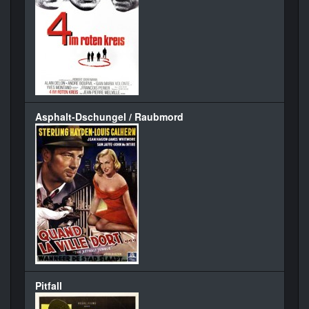
Asphalt-Dschungel / Raubmord
Pitfall