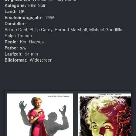
Kategorie
Film Noir
Land
UK
Erscheinungsjahr
1956
Darsteller
Arlene Dahl, Philip Carey, Herbert Marshall, Michael Goodliffe,
Ralph Truman
Regie
Ken Hughes
Farbe
s/w
Laufzeit
94 min
Bildformat
Widescreen