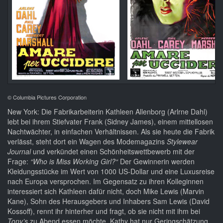
© Columbia Pictures Corporation
New York: Die Fabrikarbeiterin Kathleen Allenborg (Arlrne Dahl)
lebt bei ihrem Stiefvater Frank (Sidney James), einem mittellosen
Nachtwächter, in einfachen Verhältnissen. Als sie heute die Fabrik
verlässt, steht dort ein Wagen des Modemagazins
Stylewear
Journal
und verkündet einen Schönheitswettbewerb mit der
Frage:
“Who is Miss Working Girl?“
Der Gewinnerin werden
Kleidungsstücke im Wert von 1000 US-Dollar und eine Luxusreise
nach Europa versprochen. Im Gegensatz zu ihren Kolleginnen
interessiert sich Kathleen dafür nicht, doch Mike Lewis (Marvin
Kane), Sohn des Herausgebers und Inhabers Sam Lewis (David
Kossoff), rennt ihr hinterher und fragt, ob sie nicht mit ihm bei
Tony’s
zu Abend essen möchte. Kathy hat nur Geringschätzung