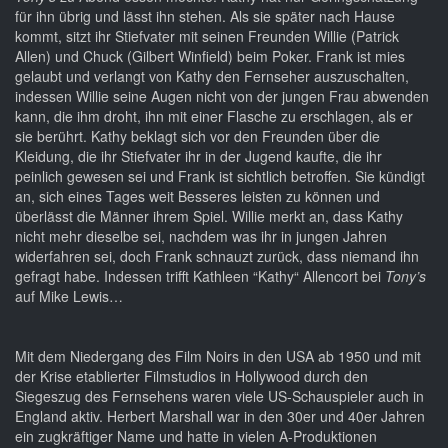
für ihn übrig und lässt ihn stehen. Als sie später nach Hause
kommt, sitzt ihr Stiefvater mit seinen Freunden Willie (Patrick
Allen) und Chuck (Gilbert Winfield) beim Poker. Frank ist mies
gelaubt und verlangt von Kathy den Fernseher auszuschalten,
indessen Willie seine Augen nicht von der jungen Frau abwenden
kann, die ihm droht, ihn mit einer Flasche zu erschlagen, als er
sie berührt. Kathy beklagt sich vor den Freunden über die
Kleidung, die ihr Stiefvater ihr in der Jugend kaufte, die ihr
peinlich gewesen sei und Frank ist sichtlich betroffen. Sie kündigt
an, sich eines Tages weit Besseres leisten zu können und
überlässt die Männer ihrem Spiel. Willie merkt an, dass Kathy
nicht mehr dieselbe sei, nachdem was ihr in jungen Jahren
widerfahren sei, doch Frank schnauzt zurück, dass niemand ihn
gefragt habe. Indessen trifft Kathleen “Kathy“ Allencort bei
Tony’s
auf Mike Lewis…
Mit dem Niedergang des Film Noirs in den USA ab 1950 und mit
der Krise etablierter Filmstudios in Hollywood durch den
Siegeszug des Fernsehens waren viele US-Schauspieler auch in
England aktiv. Herbert Marshall war in den 30er und 40er Jahren
ein zugkräftiger Name und hatte in vielen A-Produktionen