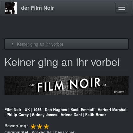
der Film Noir
Navig
aktivi
Direkt
Keiner ging an ihr vorbei
zum
Inhalt
Keiner ging an ihr vorbei
Film Noir
|
UK
|
1956
|
Ken Hughes
|
Basil Emmott
|
Herbert Marshall
|
Philip Carey
|
Sidney James
|
Arlene Dahl
|
Faith Brook
***
Bewertung
Originaltitel
Wicked As They Come