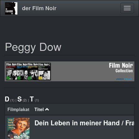
der Film Noir
Navig
aktivi
Peggy Dow
Direkt
zum
Inhalt
D
S
T
(1)
|
(2)
|
(1)
Filmplakat
Titel
Dein Leben in meiner Hand / Frau