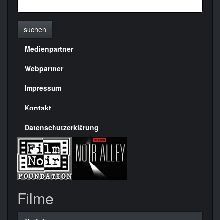
suchen
Medienpartner
Menülinks
rechte
Webpartner
Seite
Impressum
Kontakt
Datenschutzerklärung
Filme