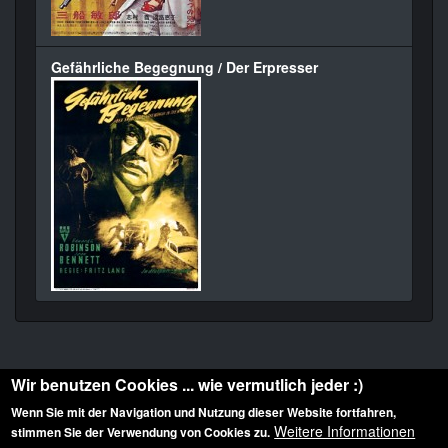
Gefährliche Begegnung / Der Erpresser
Wir benutzen Cookies ... wie vermutlich jeder :)
Wenn Sie mit der Navigation und Nutzung dieser Website fortfahren,
Weitere Informationen
stimmen Sie der Verwendung von Cookies zu.
Diese Website ist urheberrechtlich geschützt: © 2010-2026 der Film Noir de. Alle