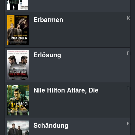
Erbarmen
Kvin
Erlösung
Flas
Nile Hilton Affäre, Die
The 
Schändung
Fas