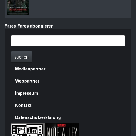
Fares Fares abonnieren
suchen
Medienpartner
Menülinks
rechte
Webpartner
Seite
Impressum
Kontakt
Datenschutzerklärung