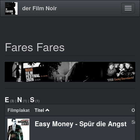
der Film Noir
Navig
aktivi
Fares Fares
Direkt
zum
Inhalt
E
N
S
(3)
|
(1)
|
(1)
Filmplakat
Titel
Orgi
Easy Money - Spür die Angst
Sna