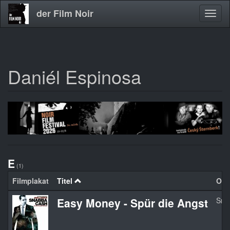
der Film Noir
Navig
aktivi
Daniél Espinosa
Direkt
zum
Inhalt
E
(1)
Filmplakat
Titel
Orgi
Easy Money - Spür die Angst
Sna