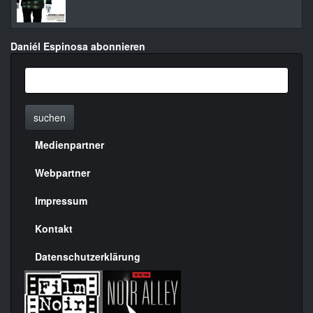
Daniél Espinosa abonnieren
suchen
Medienpartner
Menülinks
rechte
Webpartner
Seite
Impressum
Kontakt
Datenschutzerklärung